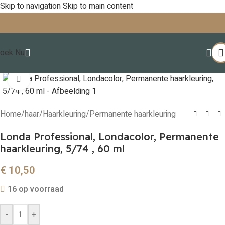
Skip to navigation
Skip to main content
oek Nu
Click to enlarge
Home
/
haar
/
Haarkleuring
/
Permanente haarkleuring
Londa Professional, Londacolor, Permanente
haarkleuring, 5/74 , 60 ml
€
10,50
16 op voorraad
-
+