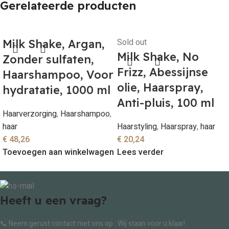
Gerelateerde producten
Sold out
Milk Shake, Argan,
Milk Shake, No
Zonder sulfaten,
Frizz, Abessijnse
Haarshampoo, Voor
olie, Haarspray,
hydratatie, 1000 ml
Anti-pluis, 100 ml
Haarverzorging
,
Haarshampoo
,
haar
Haarstyling
,
Haarspray
,
haar
€
48,26
€
20,24
Toevoegen aan winkelwagen
Lees verder
Heeft u een vraag?
📞 Neem gerust contact met ons op . Wij staan voor u klaar!