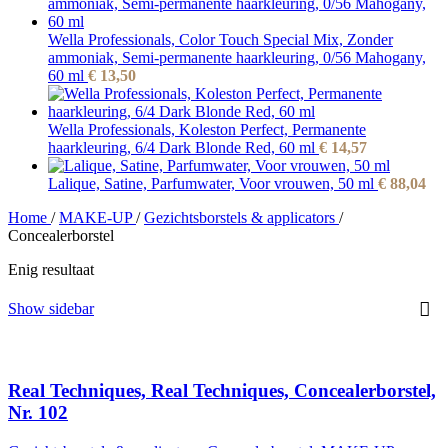
Wella Professionals, Color Touch Special Mix, Zonder
ammoniak, Semi-permanente haarkleuring, 0/56 Mahogany,
60 ml
€
13,50
Wella Professionals, Koleston Perfect, Permanente
haarkleuring, 6/4 Dark Blonde Red, 60 ml
€
14,57
Lalique, Satine, Parfumwater, Voor vrouwen, 50 ml
€
88,04
Home
/
MAKE-UP
/
Gezichtsborstels & applicators
/
Concealerborstel
Enig resultaat
Show sidebar
Real Techniques, Real Techniques, Concealerborstel,
Nr. 102