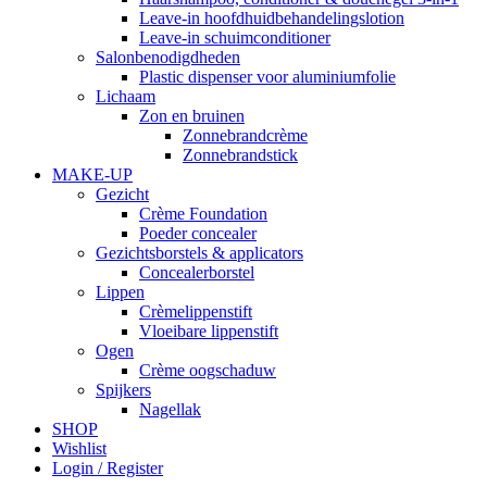
Leave-in hoofdhuidbehandelingslotion
Leave-in schuimconditioner
Salonbenodigdheden
Plastic dispenser voor aluminiumfolie
Lichaam
Zon en bruinen
Zonnebrandcrème
Zonnebrandstick
MAKE-UP
Gezicht
Crème Foundation
Poeder concealer
Gezichtsborstels & applicators
Concealerborstel
Lippen
Crèmelippenstift
Vloeibare lippenstift
Ogen
Crème oogschaduw
Spijkers
Nagellak
SHOP
Wishlist
Login / Register