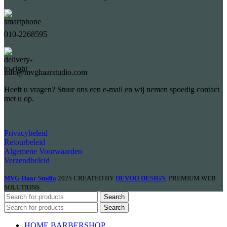
010-2268595
info@mvghaarstudio.com
Heeft u vragen? Stuur ons een e-mail en wij nemen spoedig contact
met u op.
Privacybeleid
Retourbeleid
Algemene Voorwaarden
Verzendbeleid
MVG Haar Studio
2025 CREATED BY
DEVOO DESIGN
. PREMIUM WEB
SOLUTIONS.
Search
Search
HOME BARBERSHOP