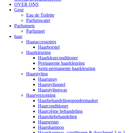
OVER ONS
Geur
Eau de Toilette
Parfumwater
Parfumsets
Parfumset
haar
Haaraccessoires
Haarborstel
Haarkleuring
Haarkleurconditioner
Permanente haarkleuring
Semi-permanente haarkleuring
Haarstyling
Haarspray
Haarstylinggel
Haarstylingwas
Haarverzorging
Haarbehandelingspoedermasker
Haarconditioner
Haarcrème behandeling
Haaroliebehandeling
Haarserum
Haarshampoo
Haarshampoo, conditioner & douchegel 3-in-1