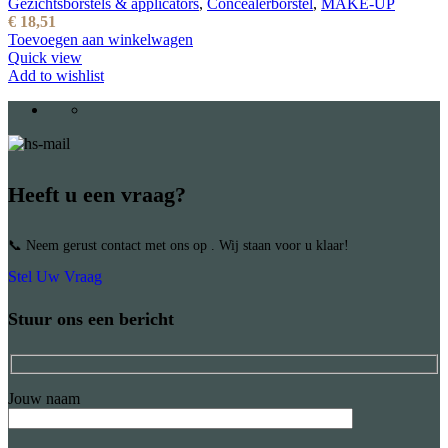
Gezichtsborstels & applicators
,
Concealerborstel
,
MAKE-UP
€
18,51
Toevoegen aan winkelwagen
Quick view
Add to wishlist
Heeft u een vraag?
📞 Neem gerust contact met ons op . Wij staan voor u klaar!
Stel Uw Vraag
Stuur ons een bericht
Jouw naam