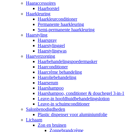
Haaraccessoires
Haarborstel
Haarkleuring
Haarkleurconditioner
Permanente haarkleuring
Semi-permanente haarkleuring
Haarstyling
Haarspray
Haarstylinggel
Haarstylingwas
Haarverzorging
Haarbehandelingspoedermasker
Haarconditioner
Haarcrème behandeling
Haaroliebehandeling
Haarserum
Haarshampoo
Haarshampoo, conditioner & douchegel 3-in-1
Leave-in hoofdhuidbehandelingslotion
Leave-in schuimconditioner
Salonbenodigdheden
Plastic dispenser voor aluminiumfolie
Lichaam
Zon en bruinen
Zonnebrandcrème