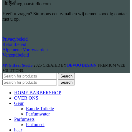
info@mvghaarstudio.com
Heeft u vragen? Stuur ons een e-mail en wij nemen spoedig contact
met u op.
Privacybeleid
Retourbeleid
Algemene Voorwaarden
Verzendbeleid
MVG Haar Studio
2025 CREATED BY
DEVOO DESIGN
. PREMIUM WEB
SOLUTIONS.
Search
Search
HOME BARBERSHOP
OVER ONS
Geur
Eau de Toilette
Parfumwater
Parfumsets
Parfumset
haar