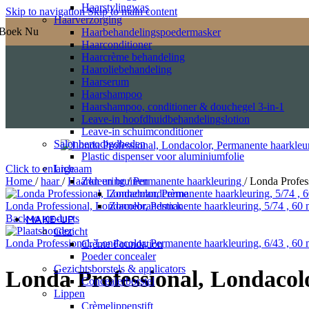
Haarstylingwas
Skip to navigation
Skip to main content
Haarverzorging
Boek Nu
Haarbehandelingspoedermasker
Haarconditioner
Haarcrème behandeling
Haaroliebehandeling
Haarserum
Haarshampoo
Haarshampoo, conditioner & douchegel 3-in-1
Leave-in hoofdhuidbehandelingslotion
Leave-in schuimconditioner
Salonbenodigdheden
Plastic dispenser voor aluminiumfolie
Lichaam
Click to enlarge
Zon en bruinen
Home
/
haar
/
Haarkleuring
/
Permanente haarkleuring
/
Londa Profess
Zonnebrandcrème
Zonnebrandstick
Londa Professional, Londacolor, Permanente haarkleuring, 5/74 , 60
MAKE-UP
Back to products
Gezicht
Londa Professional, Londacolor, Permanente haarkleuring, 6/43 , 60
Crème Foundation
Poeder concealer
Gezichtsborstels & applicators
Londa Professional, Londacolo
Concealerborstel
Lippen
Crèmelippenstift