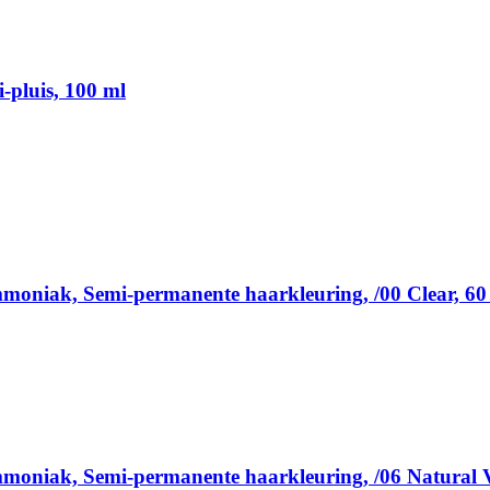
i-pluis, 100 ml
mmoniak, Semi-permanente haarkleuring, /00 Clear, 60
mmoniak, Semi-permanente haarkleuring, /06 Natural V