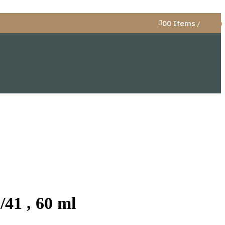
0
0
Items
/
€
0,00
/41 , 60 ml