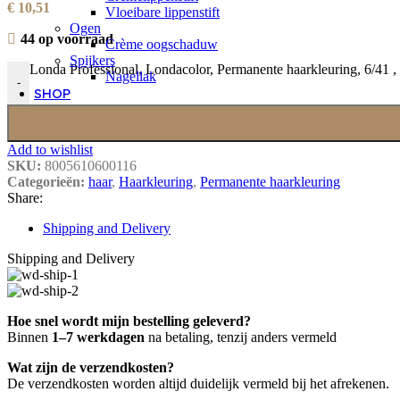
€
10,51
Vloeibare lippenstift
Ogen
44 op voorraad
Crème oogschaduw
Spijkers
Londa Professional, Londacolor, Permanente haarkleuring, 6/41 , 
Nagellak
-
SHOP
Add to wishlist
SKU:
8005610600116
Categorieën:
haar
,
Haarkleuring
,
Permanente haarkleuring
Share:
Shipping and Delivery
Shipping and Delivery
Hoe snel wordt mijn bestelling geleverd?
Binnen
1–7 werkdagen
na betaling, tenzij anders vermeld
Wat zijn de verzendkosten?
De verzendkosten worden altijd duidelijk vermeld bij het afrekenen.