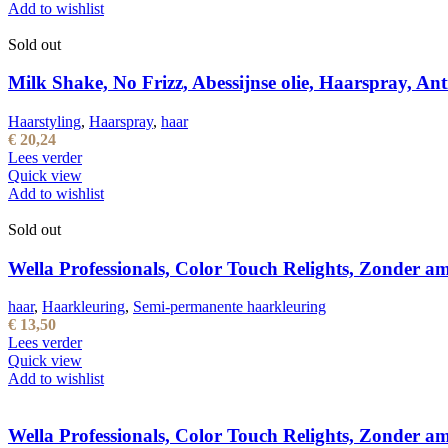
Add to wishlist
Sold out
Milk Shake, No Frizz, Abessijnse olie, Haarspray, Ant
Haarstyling
,
Haarspray
,
haar
€
20,24
Lees verder
Quick view
Add to wishlist
Sold out
Wella Professionals, Color Touch Relights, Zonder a
haar
,
Haarkleuring
,
Semi-permanente haarkleuring
€
13,50
Lees verder
Quick view
Add to wishlist
Wella Professionals, Color Touch Relights, Zonder a