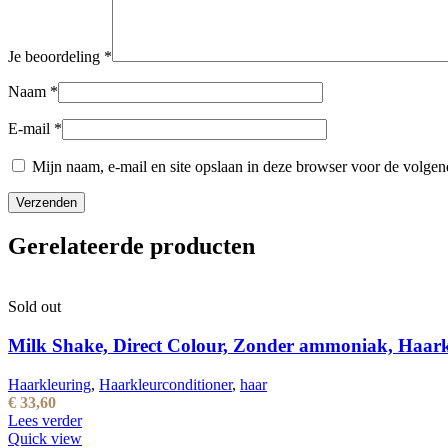
Je beoordeling
*
Naam
*
E-mail
*
Mijn naam, e-mail en site opslaan in deze browser voor de volgend
Gerelateerde producten
Sold out
Milk Shake, Direct Colour, Zonder ammoniak, Haarkle
Haarkleuring
,
Haarkleurconditioner
,
haar
€
33,60
Lees verder
Quick view