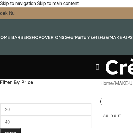
Skip to navigation
Skip to main content
oek Nu
OME BARBERSHOP
OVER ONS
Geur
Parfumsets
Haar
MAKE-UP
Cr
Filter By Price
Home
/
MAKE-U
SOLD OUT