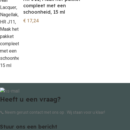
compleet met een
schoonheid, 15 ml
€
17,24
Heeft u een vraag?
📞 Neem gerust contact met ons op . Wij staan voor u klaar!
Stuur ons een bericht