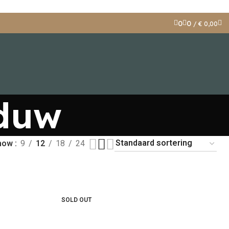
0
0
/
€
0,00
duw
how
9
12
18
24
SOLD OUT