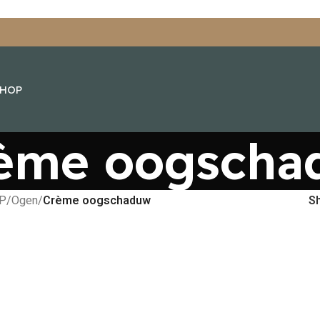
SHOP
ème oogscha
P
/
Ogen
/
Crème oogschaduw
S