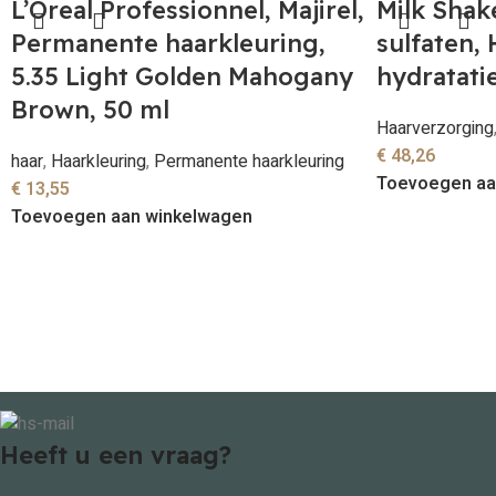
L’Oreal Professionnel, Majirel,
Milk Shak
Permanente haarkleuring,
sulfaten,
5.35 Light Golden Mahogany
hydratati
Brown, 50 ml
Haarverzorging
€
48,26
haar
,
Haarkleuring
,
Permanente haarkleuring
Toevoegen aa
€
13,55
Toevoegen aan winkelwagen
Heeft u een vraag?