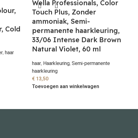
Wella Professionals, Color
lour,
Touch Plus, Zonder
ammoniak, Semi-
, Cold
permanente haarkleuring,
33/06 Intense Dark Brown
Natural Violet, 60 ml
er
,
haar
haar
,
Haarkleuring
,
Semi-permanente
haarkleuring
€
13,50
Toevoegen aan winkelwagen
W
T
a
p
0