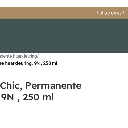
0
0
/
€
0,00
nente haarkleuring
/
e haarkleuring, 9N , 250 ml
pChic, Permanente
 9N , 250 ml