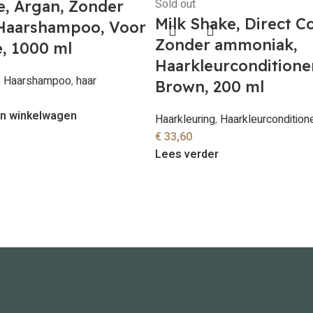
Sold out
e, Argan, Zonder
Milk Shake, Direct Co
 Haarshampoo, Voor
Zonder ammoniak,
e, 1000 ml
Haarkleurconditioner
,
Haarshampoo
,
haar
Brown, 200 ml
n winkelwagen
Haarkleuring
,
Haarkleurcondition
€
33,60
Lees verder