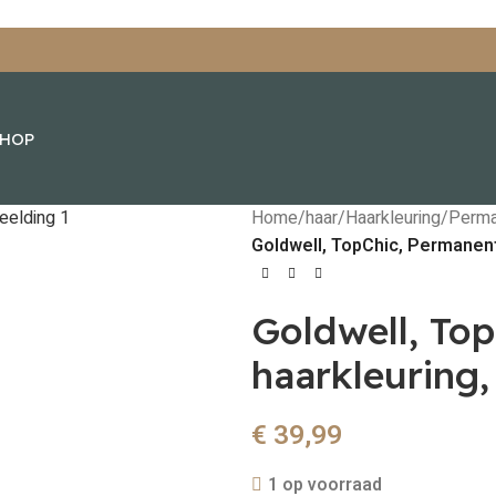
SHOP
Home
/
haar
/
Haarkleuring
/
Perma
Goldwell, TopChic, Permanent
Goldwell, To
haarkleuring,
€
39,99
1 op voorraad