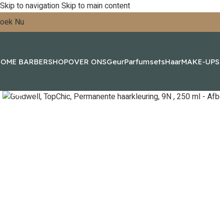
Skip to navigation
Skip to main content
oek Nu
OME BARBERSHOP
OVER ONS
Geur
Parfumsets
Haar
MAKE-UP
Click to enlarge