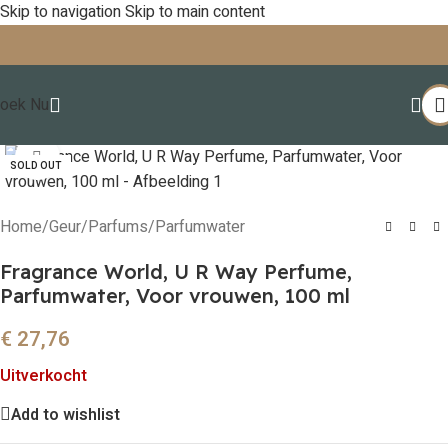
Skip to navigation
Skip to main content
oek Nu
Click to enlarge
SOLD OUT
Home
/
Geur
/
Parfums
/
Parfumwater
Fragrance World, U R Way Perfume,
Parfumwater, Voor vrouwen, 100 ml
€
27,76
Uitverkocht
Add to wishlist