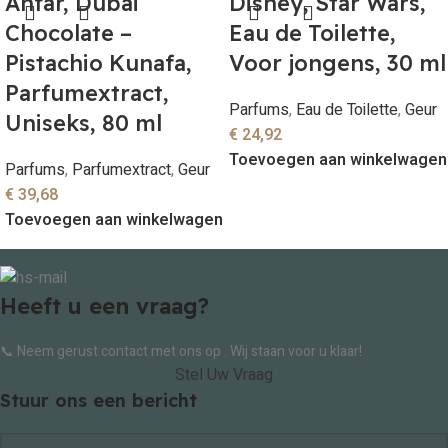
Anfar, Dubai
Disney, Star Wars,
Chocolate –
Eau de Toilette,
Pistachio Kunafa,
Voor jongens, 30 ml
Parfumextract,
Parfums
,
Eau de Toilette
,
Geur
Uniseks, 80 ml
€
24,92
Toevoegen aan winkelwagen
Parfums
,
Parfumextract
,
Geur
€
39,68
Toevoegen aan winkelwagen
Heeft u een vraag?
📞 Neem gerust contact met ons op . Wij staan voor u klaar!
Stel Uw Vraag
Stuur ons een bericht