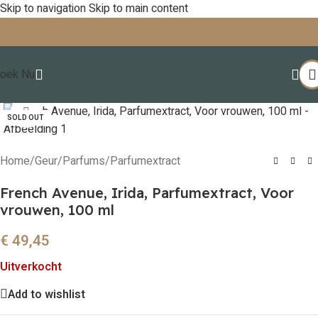
Skip to navigation
Skip to main content
oek Nu
Click to enlarge
SOLD OUT
Home
/
Geur
/
Parfums
/
Parfumextract
French Avenue, Irida, Parfumextract, Voor
vrouwen, 100 ml
€
49,45
Uitverkocht
Add to wishlist