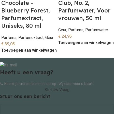
Chocolate –
Club, No. 2,
Blueberry Forest,
Parfumwater, Voor
Parfumextract,
vrouwen, 50 ml
Uniseks, 80 ml
Geur
,
Parfums
,
Parfumwater
€
24,95
Parfums
,
Parfumextract
,
Geur
Toevoegen aan winkelwagen
€
39,05
Toevoegen aan winkelwagen
Heeft u een vraag?
📞 Neem gerust contact met ons op . Wij staan voor u klaar!
Stel Uw Vraag
Stuur ons een bericht