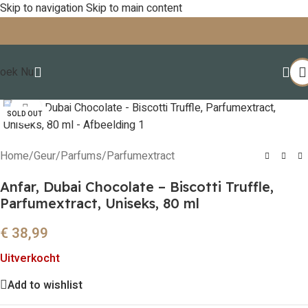
Skip to navigation
Skip to main content
oek Nu
Click to enlarge
SOLD OUT
Home
/
Geur
/
Parfums
/
Parfumextract
Anfar, Dubai Chocolate – Biscotti Truffle,
Parfumextract, Uniseks, 80 ml
€
38,99
Uitverkocht
Add to wishlist