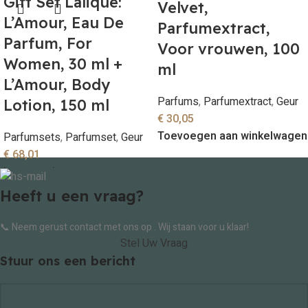
Gift Set Lalique:
Velvet,
L’Amour, Eau De
Parfumextract,
Parfum, For
Voor vrouwen, 100
Women, 30 ml +
ml
L’Amour, Body
Parfums
,
Parfumextract
,
Geur
Lotion, 150 ml
€
30,05
Toevoegen aan winkelwagen
Parfumsets
,
Parfumset
,
Geur
€
68,01
Lees verder
Heeft u een vraag?
📞 Neem gerust contact met ons op . Wij staan voor u klaar!
Stel Uw Vraag
Stuur ons een bericht