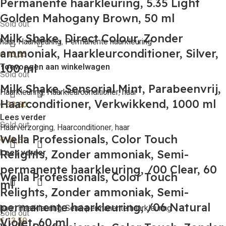
Permanente haarkleuring, 5.35 Light
Golden Mahogany Brown, 50 ml
Sold out
Milk Shake, Direct Colour, Zonder
haar
,
Haarkleuring
,
Permanente haarkleuring
ammoniak, Haarkleurconditioner, Silver,
€
13,55
Toevoegen aan winkelwagen
100 ml
Sold out
Milk Shake, Sensorial Mint, Parabeenvrij,
Haarkleuring
,
Haarkleurconditioner
,
haar
Haarconditioner, Verkwikkend, 1000 ml
€
33,60
Lees verder
Sold out
Haarverzorging
,
Haarconditioner
,
haar
Wella Professionals, Color Touch
€
43,61
Lees verder
Relights, Zonder ammoniak, Semi-
permanente haarkleuring, /00 Clear, 60
Wella Professionals, Color Touch
ml
Relights, Zonder ammoniak, Semi-
permanente haarkleuring, /06 Natural
haar
,
Haarkleuring
,
Semi-permanente haarkleuring
Sold out
€
13,50
Violet, 60 ml