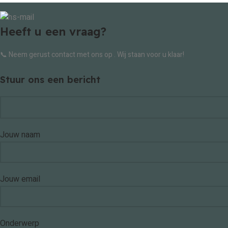
Heeft u een vraag?
📞 Neem gerust contact met ons op . Wij staan voor u klaar!
Stuur ons een bericht
Jouw naam
Jouw email
Onderwerp