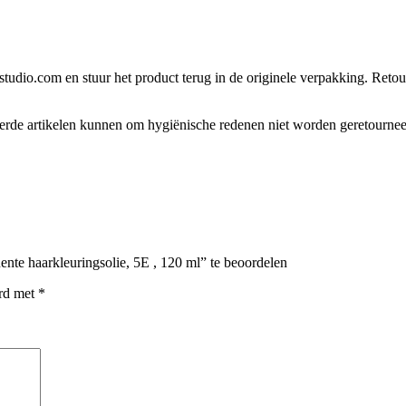
tudio.com en stuur het product terug in de originele verpakking. Retour
eerde artikelen kunnen om hygiënische redenen niet worden geretourne
te haarkleuringsolie, 5E , 120 ml” te beoordelen
erd met
*