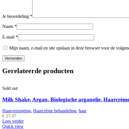
Je beoordeling
*
Naam
*
E-mail
*
Mijn naam, e-mail en site opslaan in deze browser voor de volgend
Gerelateerde producten
Sold out
Milk Shake, Argan, Biologische arganolie, Haarcrèm
Haarverzorging
,
Haarcrème behandeling
,
haar
€
27,37
Lees verder
Quick view