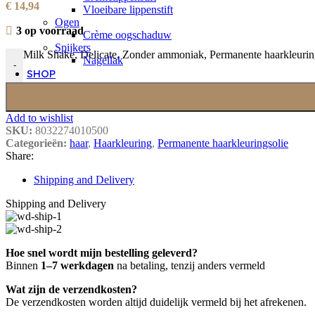
€
14,94
Vloeibare lippenstift
Ogen
3 op voorraad
Crème oogschaduw
Spijkers
Milk Shake, Delicate, Zonder ammoniak, Permanente haarkleuring
Nagellak
-
SHOP
Add to wishlist
SKU:
8032274010500
Categorieën:
haar
,
Haarkleuring
,
Permanente haarkleuringsolie
Share:
Shipping and Delivery
Shipping and Delivery
Hoe snel wordt mijn bestelling geleverd?
Binnen
1–7 werkdagen
na betaling, tenzij anders vermeld
Wat zijn de verzendkosten?
De verzendkosten worden altijd duidelijk vermeld bij het afrekenen.