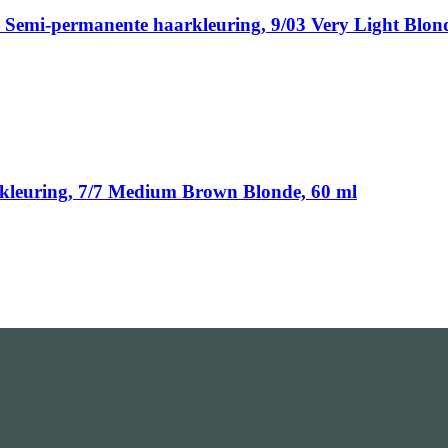
 Semi-permanente haarkleuring, 9/03 Very Light Blon
arkleuring, 7/7 Medium Brown Blonde, 60 ml