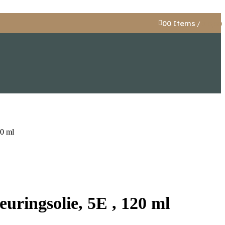
0
0
Items
/
€
0,00
20 ml
uringsolie, 5E , 120 ml