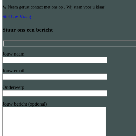
📞 Neem gerust contact met ons op . Wij staan voor u klaar!
Stel Uw Vraag
Stuur ons een bericht
Jouw naam
Jouw email
Onderwerp
Jouw bericht (optional)