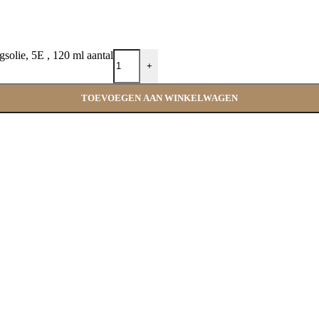
solie, 5E , 120 ml aantal
+
TOEVOEGEN AAN WINKELWAGEN