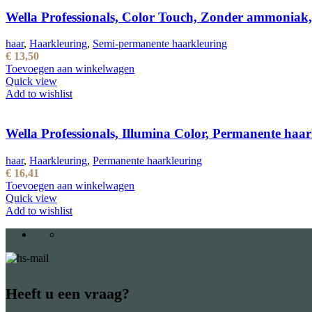
Wella Professionals, Color Touch, Zonder ammoniak,
haar
,
Haarkleuring
,
Semi-permanente haarkleuring
€
13,50
Toevoegen aan winkelwagen
Quick view
Add to wishlist
Wella Professionals, Illumina Color, Permanente ha
haar
,
Haarkleuring
,
Permanente haarkleuring
€
16,41
Toevoegen aan winkelwagen
Quick view
Add to wishlist
Heeft u een vraag?