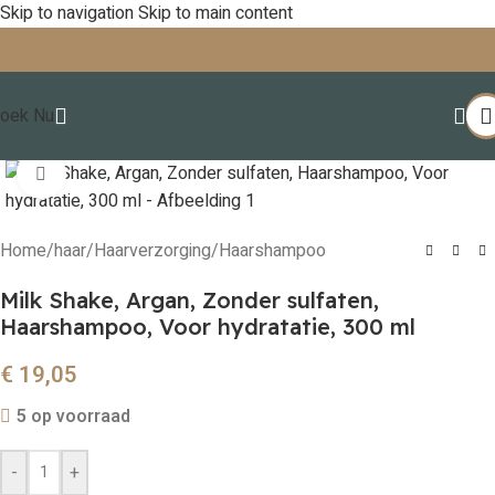
Skip to navigation
Skip to main content
oek Nu
Click to enlarge
Home
/
haar
/
Haarverzorging
/
Haarshampoo
Milk Shake, Argan, Zonder sulfaten,
Haarshampoo, Voor hydratatie, 300 ml
€
19,05
5 op voorraad
-
+