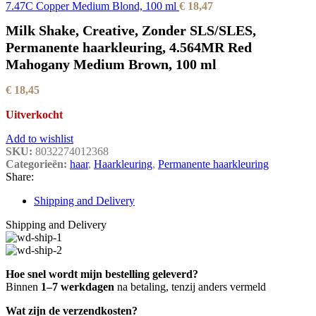
7.47C Copper Medium Blond, 100 ml
€
18,47
Milk Shake, Creative, Zonder SLS/SLES,
Permanente haarkleuring, 4.564MR Red
Mahogany Medium Brown, 100 ml
€
18,45
Uitverkocht
Add to wishlist
SKU:
8032274012368
Categorieën:
haar
,
Haarkleuring
,
Permanente haarkleuring
Share:
Shipping and Delivery
Shipping and Delivery
Hoe snel wordt mijn bestelling geleverd?
Binnen
1–7 werkdagen
na betaling, tenzij anders vermeld
Wat zijn de verzendkosten?