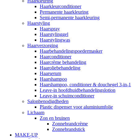
Haarkleuring
Haarkleurconditioner
Permanente haarkleuring
Semi-permanente haarkleuring
Haarstyling
Haarspray
Haarstylinggel
Haarstylingwas
Haarverzorging
Haarbehandelingspoedermasker
Haarconditioner
Haarcrème behandeling
Haaroliebehandeling
Haarserum
Haarshampoo
Haarshampoo, conditioner & douchegel 3-in-1
Leave-in hoofdhuidbehandelingslotion
Leave-in schuimconditioner
Salonbenodigdheden
Plastic dispenser voor aluminiumfolie
Lichaam
Zon en bruinen
Zonnebrandcrème
Zonnebrandstick
MAKE-UP