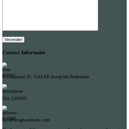
Contact Informatie
Sorongstraat 35, 3193 ER Hoogvliet Rotterdam
010-2268595
info@mvghaarstudio.com