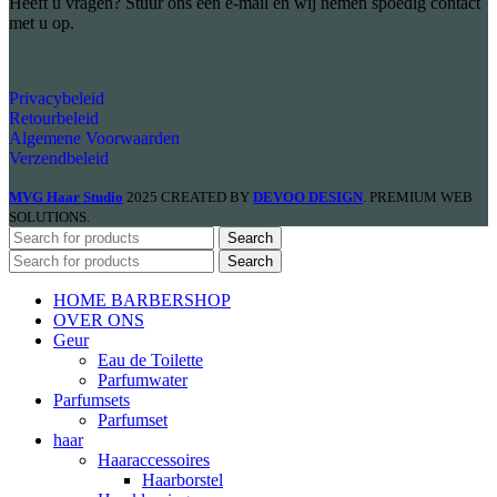
Heeft u vragen? Stuur ons een e-mail en wij nemen spoedig contact
met u op.
Privacybeleid
Retourbeleid
Algemene Voorwaarden
Verzendbeleid
MVG Haar Studio
2025 CREATED BY
DEVOO DESIGN
. PREMIUM WEB
SOLUTIONS.
Search
Search
HOME BARBERSHOP
OVER ONS
Geur
Eau de Toilette
Parfumwater
Parfumsets
Parfumset
haar
Haaraccessoires
Haarborstel