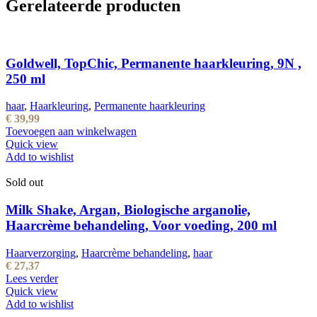
Gerelateerde producten
Goldwell, TopChic, Permanente haarkleuring, 9N ,
250 ml
haar
,
Haarkleuring
,
Permanente haarkleuring
€
39,99
Toevoegen aan winkelwagen
Quick view
Add to wishlist
Sold out
Milk Shake, Argan, Biologische arganolie,
Haarcrème behandeling, Voor voeding, 200 ml
Haarverzorging
,
Haarcrème behandeling
,
haar
€
27,37
Lees verder
Quick view
Add to wishlist