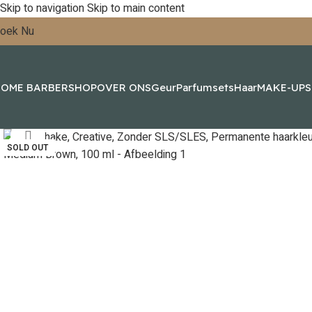
Skip to navigation
Skip to main content
oek Nu
OME BARBERSHOP
OVER ONS
Geur
Parfumsets
Haar
MAKE-UP
Click to enlarge
SOLD OUT