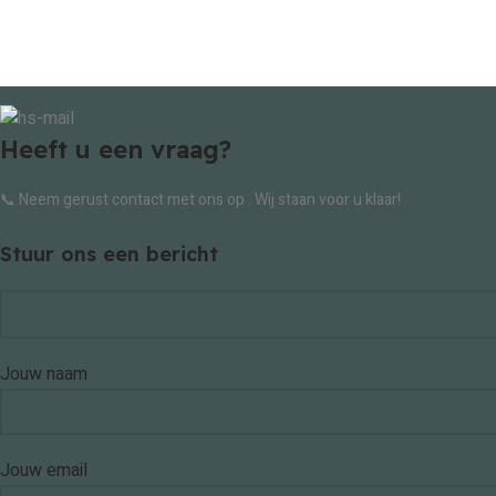
Heeft u een vraag?
📞 Neem gerust contact met ons op . Wij staan voor u klaar!
Stuur ons een bericht
Jouw naam
Jouw email