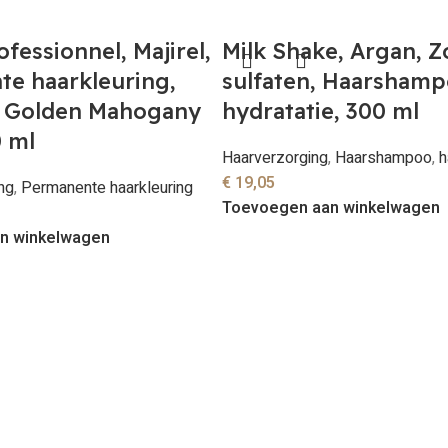
ofessionnel, Majirel,
Milk Shake, Argan, 
e haarkleuring,
sulfaten, Haarshamp
t Golden Mahogany
hydratatie, 300 ml
 ml
Haarverzorging
,
Haarshampoo
,
h
€
19,05
ng
,
Permanente haarkleuring
Toevoegen aan winkelwagen
n winkelwagen