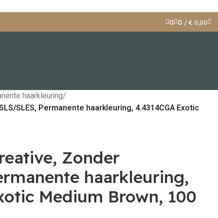
0
0
/
€
0,00
nente haarkleuring
/
 SLS/SLES, Permanente haarkleuring, 4.4314CGA Exotic
reative, Zonder
rmanente haarkleuring,
otic Medium Brown, 100