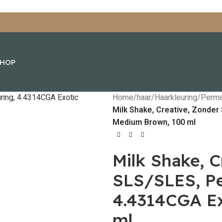
SHOP
Home
/
haar
/
Haarkleuring
/
Perma
Milk Shake, Creative, Zonder
Medium Brown, 100 ml
Milk Shake, C
SLS/SLES, Pe
4.4314CGA Ex
ml