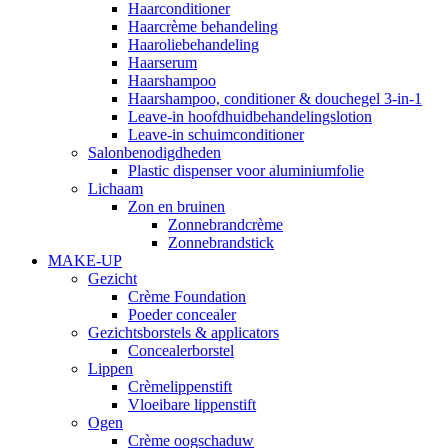
Haarconditioner
Haarcrème behandeling
Haaroliebehandeling
Haarserum
Haarshampoo
Haarshampoo, conditioner & douchegel 3-in-1
Leave-in hoofdhuidbehandelingslotion
Leave-in schuimconditioner
Salonbenodigdheden
Plastic dispenser voor aluminiumfolie
Lichaam
Zon en bruinen
Zonnebrandcrème
Zonnebrandstick
MAKE-UP
Gezicht
Crème Foundation
Poeder concealer
Gezichtsborstels & applicators
Concealerborstel
Lippen
Crèmelippenstift
Vloeibare lippenstift
Ogen
Crème oogschaduw