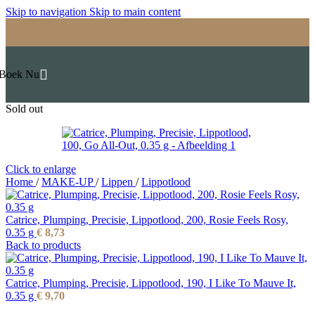
Skip to navigation
Skip to main content
Boek Nu
Sold out
Click to enlarge
Home
/
MAKE-UP
/
Lippen
/
Lippotlood
Catrice, Plumping, Precisie, Lippotlood, 200, Rosie Feels Rosy,
0.35 g
€
8,73
Back to products
Catrice, Plumping, Precisie, Lippotlood, 190, I Like To Mauve It,
0.35 g
€
9,70