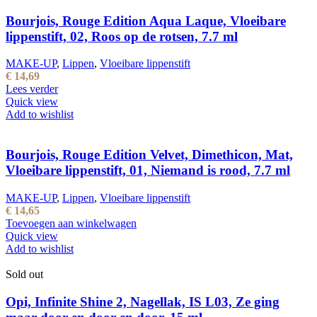
Bourjois, Rouge Edition Aqua Laque, Vloeibare
lippenstift, 02, Roos op de rotsen, 7.7 ml
MAKE-UP
,
Lippen
,
Vloeibare lippenstift
€
14,69
Lees verder
Quick view
Add to wishlist
Bourjois, Rouge Edition Velvet, Dimethicon, Mat,
Vloeibare lippenstift, 01, Niemand is rood, 7.7 ml
MAKE-UP
,
Lippen
,
Vloeibare lippenstift
€
14,65
Toevoegen aan winkelwagen
Quick view
Add to wishlist
Sold out
Opi, Infinite Shine 2, Nagellak, IS L03, Ze ging