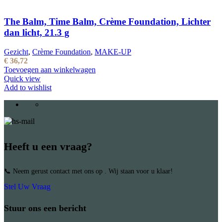
The Balm, Time Balm, Crème Foundation, Lichter
dan licht, 21.3 g
Gezicht
,
Crème Foundation
,
MAKE-UP
€
36,72
Toevoegen aan winkelwagen
Quick view
Add to wishlist
Heeft u een vraag?
📞 Neem gerust contact met ons op . Wij staan voor u klaar!
Stel Uw Vraag
Stuur ons een bericht