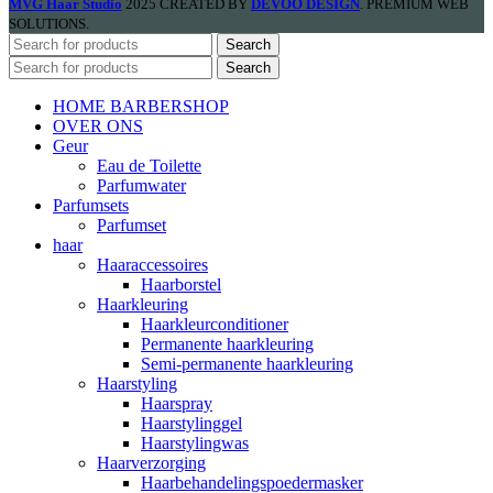
MVG Haar Studio
2025 CREATED BY
DEVOO DESIGN
. PREMIUM WEB
SOLUTIONS.
Search
Search
HOME BARBERSHOP
OVER ONS
Geur
Eau de Toilette
Parfumwater
Parfumsets
Parfumset
haar
Haaraccessoires
Haarborstel
Haarkleuring
Haarkleurconditioner
Permanente haarkleuring
Semi-permanente haarkleuring
Haarstyling
Haarspray
Haarstylinggel
Haarstylingwas
Haarverzorging
Haarbehandelingspoedermasker