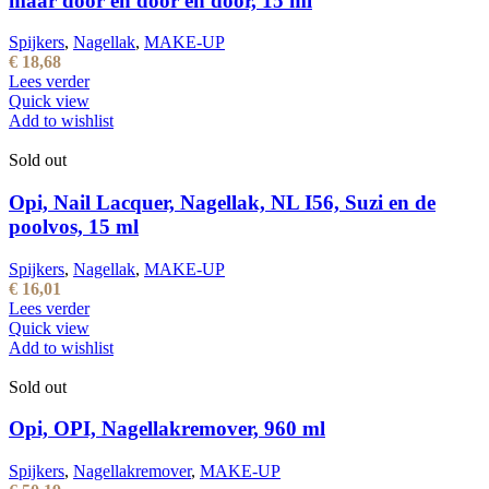
maar door en door en door, 15 ml
Spijkers
,
Nagellak
,
MAKE-UP
€
18,68
Lees verder
Quick view
Add to wishlist
Sold out
Opi, Nail Lacquer, Nagellak, NL I56, Suzi en de
poolvos, 15 ml
Spijkers
,
Nagellak
,
MAKE-UP
€
16,01
Lees verder
Quick view
Add to wishlist
Sold out
Opi, OPI, Nagellakremover, 960 ml
Spijkers
,
Nagellakremover
,
MAKE-UP