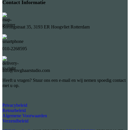
Contact Informatie
Sorongstraat 35, 3193 ER Hoogvliet Rotterdam
010-2268595
info@mvghaarstudio.com
Heeft u vragen? Stuur ons een e-mail en wij nemen spoedig contact
met u op.
Privacybeleid
Retourbeleid
Algemene Voorwaarden
Verzendbeleid