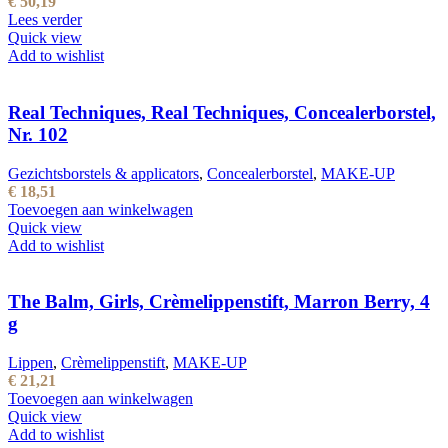
€
50,19
Lees verder
Quick view
Add to wishlist
Real Techniques, Real Techniques, Concealerborstel,
Nr. 102
Gezichtsborstels & applicators
,
Concealerborstel
,
MAKE-UP
€
18,51
Toevoegen aan winkelwagen
Quick view
Add to wishlist
The Balm, Girls, Crèmelippenstift, Marron Berry, 4
g
Lippen
,
Crèmelippenstift
,
MAKE-UP
€
21,21
Toevoegen aan winkelwagen
Quick view
Add to wishlist