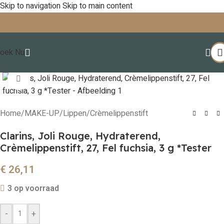
Skip to navigation
Skip to main content
oek Nu
Click to enlarge
Home
/
MAKE-UP
/
Lippen
/
Crèmelippenstift
Clarins, Joli Rouge, Hydraterend,
Crèmelippenstift, 27, Fel fuchsia, 3 g *Tester
€
26,11
3 op voorraad
-
+