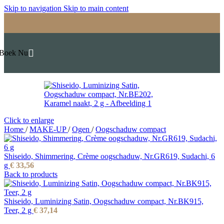
Skip to navigation
Skip to main content
Boek Nu
Click to enlarge
Home
/
MAKE-UP
/
Ogen
/
Oogschaduw compact
Shiseido, Shimmering, Crème oogschaduw, Nr.GR619, Sudachi, 6
g
€
33,56
Back to products
Shiseido, Luminizing Satin, Oogschaduw compact, Nr.BK915,
Teer, 2 g
€
37,14