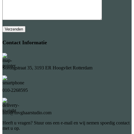
Contact Informatie
Sorongstraat 35, 3193 ER Hoogvliet Rotterdam
010-2268595
info@mvghaarstudio.com
Heeft u vragen? Stuur ons een e-mail en wij nemen spoedig contact
met u op.