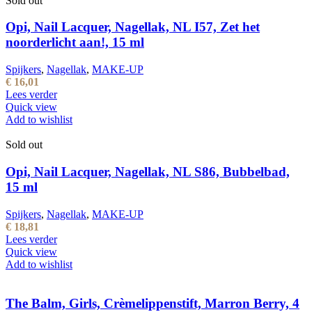
Sold out
Opi, Nail Lacquer, Nagellak, NL I57, Zet het
noorderlicht aan!, 15 ml
Spijkers
,
Nagellak
,
MAKE-UP
€
16,01
Lees verder
Quick view
Add to wishlist
Sold out
Opi, Nail Lacquer, Nagellak, NL S86, Bubbelbad,
15 ml
Spijkers
,
Nagellak
,
MAKE-UP
€
18,81
Lees verder
Quick view
Add to wishlist
The Balm, Girls, Crèmelippenstift, Marron Berry, 4