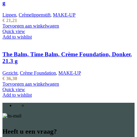
g
Lippen
,
Crèmelippenstift
,
MAKE-UP
€
21,21
Toevoegen aan winkelwagen
Quick view
Add to wishlist
The Balm, Time Balm, Crème Foundation, Donker,
21.3 g
Gezicht
,
Crème Foundation
,
MAKE-UP
€
36,30
Toevoegen aan winkelwagen
Quick view
Add to wishlist
Heeft u een vraag?