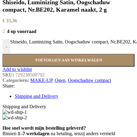
Shiseido, Luminizing Satin, Oogschaduw
compact, Nr.BE202, Karamel naakt, 2 g
€
35,36
4 op voorraad
Shiseido, Luminizing Satin, Oogschaduw compact, Nr.BE202, Kar
-
TOEVOEGEN AAN WINKELWAGEN
Add to wishlist
SKU:
729238500792
Categorieën:
MAKE-UP
,
Ogen
,
Oogschaduw compact
Share:
Shipping and Delivery
Shipping and Delivery
Hoe snel wordt mijn bestelling geleverd?
Binnen
1–7 werkdagen
na betaling, tenzij anders vermeld