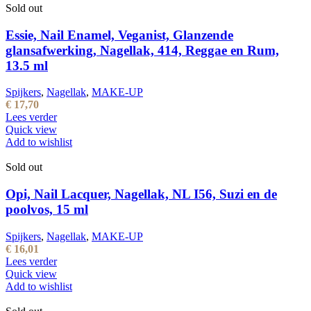
Sold out
Essie, Nail Enamel, Veganist, Glanzende
glansafwerking, Nagellak, 414, Reggae en Rum,
13.5 ml
Spijkers
,
Nagellak
,
MAKE-UP
€
17,70
Lees verder
Quick view
Add to wishlist
Sold out
Opi, Nail Lacquer, Nagellak, NL I56, Suzi en de
poolvos, 15 ml
Spijkers
,
Nagellak
,
MAKE-UP
€
16,01
Lees verder
Quick view
Add to wishlist