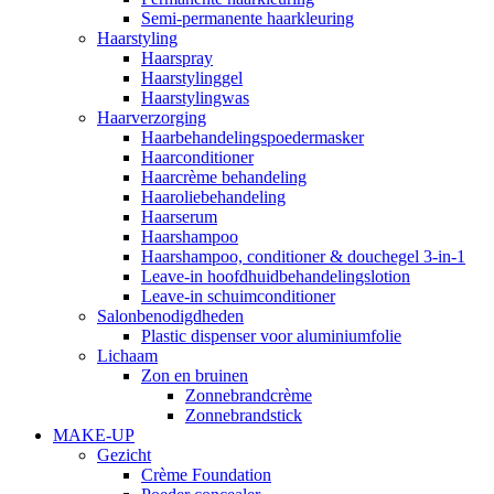
Semi-permanente haarkleuring
Haarstyling
Haarspray
Haarstylinggel
Haarstylingwas
Haarverzorging
Haarbehandelingspoedermasker
Haarconditioner
Haarcrème behandeling
Haaroliebehandeling
Haarserum
Haarshampoo
Haarshampoo, conditioner & douchegel 3-in-1
Leave-in hoofdhuidbehandelingslotion
Leave-in schuimconditioner
Salonbenodigdheden
Plastic dispenser voor aluminiumfolie
Lichaam
Zon en bruinen
Zonnebrandcrème
Zonnebrandstick
MAKE-UP
Gezicht
Crème Foundation