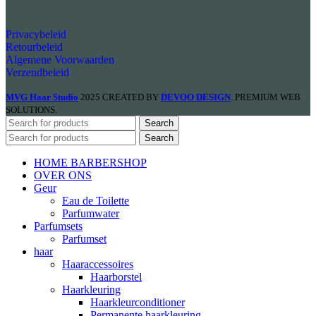
Privacybeleid
Retourbeleid
Algemene Voorwaarden
Verzendbeleid
MVG Haar Studio
2025 CREATED BY
DEVOO DESIGN
. PREMIUM WEB
SOLUTIONS.
Search
Search
HOME BARBERSHOP
OVER ONS
Geur
Eau de Toilette
Parfumwater
Parfumsets
Parfumset
haar
Haaraccessoires
Haarborstel
Haarkleuring
Haarkleurconditioner
Permanente haarkleuring