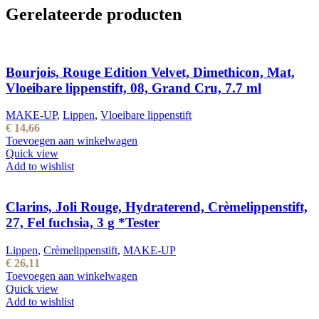
Gerelateerde producten
Bourjois, Rouge Edition Velvet, Dimethicon, Mat,
Vloeibare lippenstift, 08, Grand Cru, 7.7 ml
MAKE-UP
,
Lippen
,
Vloeibare lippenstift
€
14,66
Toevoegen aan winkelwagen
Quick view
Add to wishlist
Clarins, Joli Rouge, Hydraterend, Crèmelippenstift,
27, Fel fuchsia, 3 g *Tester
Lippen
,
Crèmelippenstift
,
MAKE-UP
€
26,11
Toevoegen aan winkelwagen
Quick view
Add to wishlist