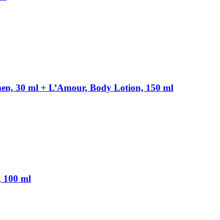
en, 30 ml + L’Amour, Body Lotion, 150 ml
, 100 ml