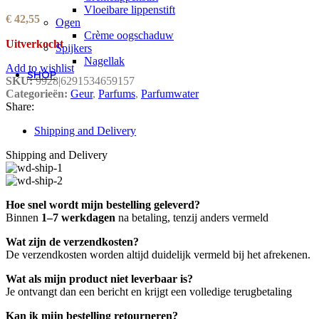
Vloeibare lippenstift
€
42,55
Ogen
Crème oogschaduw
Uitverkocht
Spijkers
Nagellak
Add to wishlist
SHOP
SKU:
9928|6291534659157
Categorieën:
Geur
,
Parfums
,
Parfumwater
Share:
Shipping and Delivery
Shipping and Delivery
Hoe snel wordt mijn bestelling geleverd?
Binnen
1–7 werkdagen
na betaling, tenzij anders vermeld
Wat zijn de verzendkosten?
De verzendkosten worden altijd duidelijk vermeld bij het afrekenen.
Wat als mijn product niet leverbaar is?
Je ontvangt dan een bericht en krijgt een volledige terugbetaling
Kan ik mijn bestelling retourneren?