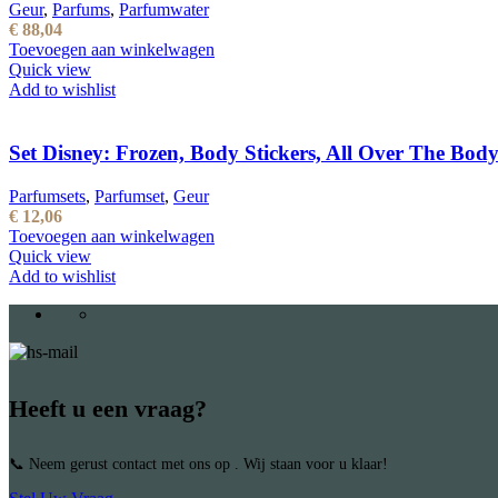
Geur
,
Parfums
,
Parfumwater
€
88,04
Toevoegen aan winkelwagen
Quick view
Add to wishlist
Set Disney: Frozen, Body Stickers, All Over The Bod
Parfumsets
,
Parfumset
,
Geur
€
12,06
Toevoegen aan winkelwagen
Quick view
Add to wishlist
Heeft u een vraag?
📞 Neem gerust contact met ons op . Wij staan voor u klaar!