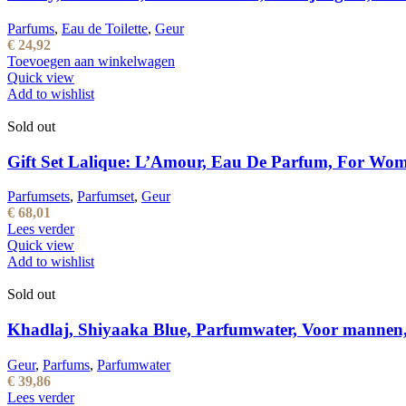
Parfums
,
Eau de Toilette
,
Geur
€
24,92
Toevoegen aan winkelwagen
Quick view
Add to wishlist
Sold out
Gift Set Lalique: L’Amour, Eau De Parfum, For Wom
Parfumsets
,
Parfumset
,
Geur
€
68,01
Lees verder
Quick view
Add to wishlist
Sold out
Khadlaj, Shiyaaka Blue, Parfumwater, Voor mannen
Geur
,
Parfums
,
Parfumwater
€
39,86
Lees verder