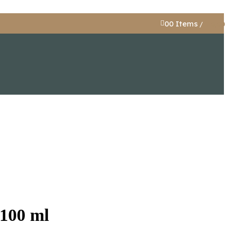
0
0
Items
/
€
0,00
 100 ml