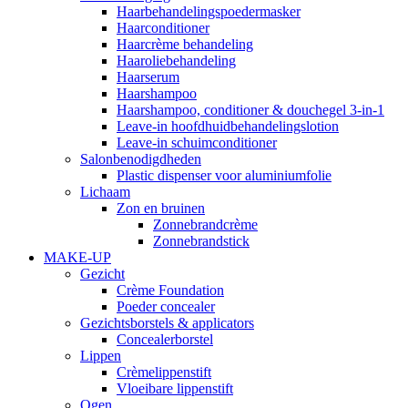
Haarbehandelingspoedermasker
Haarconditioner
Haarcrème behandeling
Haaroliebehandeling
Haarserum
Haarshampoo
Haarshampoo, conditioner & douchegel 3-in-1
Leave-in hoofdhuidbehandelingslotion
Leave-in schuimconditioner
Salonbenodigdheden
Plastic dispenser voor aluminiumfolie
Lichaam
Zon en bruinen
Zonnebrandcrème
Zonnebrandstick
MAKE-UP
Gezicht
Crème Foundation
Poeder concealer
Gezichtsborstels & applicators
Concealerborstel
Lippen
Crèmelippenstift
Vloeibare lippenstift
Ogen