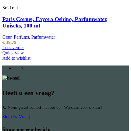
Sold out
Paris Corner, Fayora Oshino, Parfumwater,
Uniseks, 100 ml
Geur
,
Parfums
,
Parfumwater
€
39,79
Lees verder
Quick view
Add to wishlist
Heeft u een vraag?
📞 Neem gerust contact met ons op . Wij staan voor u klaar!
Stel Uw Vraag
Stuur ons een bericht