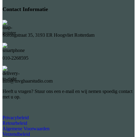
Contact Informatie
Sorongstraat 35, 3193 ER Hoogvliet Rotterdam
010-2268595
info@mvghaarstudio.com
Heeft u vragen? Stuur ons een e-mail en wij nemen spoedig contact
met u op.
Privacybeleid
Retourbeleid
Algemene Voorwaarden
Verzendbeleid