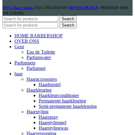
MVG Haar Studio
2025 CREATED BY
DEVOO DESIGN
. PREMIUM WEB
SOLUTIONS.
Search
Search
HOME BARBERSHOP
OVER ONS
Geur
Eau de Toilette
Parfumwater
Parfumsets
Parfumset
haar
Haaraccessoires
Haarborstel
Haarkleuring
Haarkleurconditioner
Permanente haarkleuring
Semi-permanente haarkleuring
Haarstyling
Haarspray
Haarstylinggel
Haarstylingwas
Haarverzorging