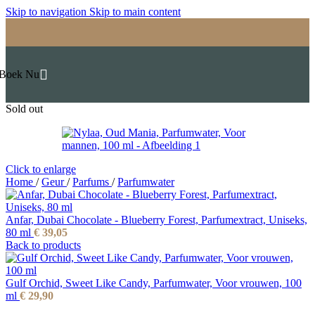
Skip to navigation
Skip to main content
Boek Nu
Sold out
Click to enlarge
Home
/
Geur
/
Parfums
/
Parfumwater
Anfar, Dubai Chocolate - Blueberry Forest, Parfumextract, Uniseks,
80 ml
€
39,05
Back to products
Gulf Orchid, Sweet Like Candy, Parfumwater, Voor vrouwen, 100
ml
€
29,90