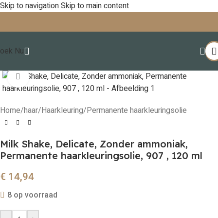
Skip to navigation
Skip to main content
oek Nu
Click to enlarge
Home
/
haar
/
Haarkleuring
/
Permanente haarkleuringsolie
Milk Shake, Delicate, Zonder ammoniak,
Permanente haarkleuringsolie, 907 , 120 ml
€
14,94
8 op voorraad