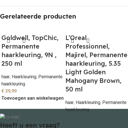
Gerelateerde producten
Goldwell, TopChic,
L’Oreal
Permanente
Professionnel,
haarkleuring, 9N ,
Majirel, Permanente
250 ml
haarkleuring, 5.35
Light Golden
haar
,
Haarkleuring
,
Permanente
Mahogany Brown,
haarkleuring
50 ml
€
39,99
Toevoegen aan winkelwagen
haar
,
Haarkleuring
,
Permanente
haarkleuring
€
13,55
Toevoegen aan winkelwagen
Heeft u een vraag?