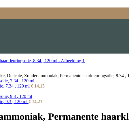
ke, Delicate, Zonder ammoniak, Permanente haarkleuringsolie, 8.34 , 
ie, 7.34 , 120 ml
€
14,15
e, 9.3 , 120 ml
€
14,21
 ammoniak, Permanente haarkleu