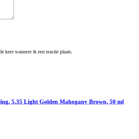
e keer wanneer ik een reactie plaats.
uring, 5.35 Light Golden Mahogany Brown, 50 ml