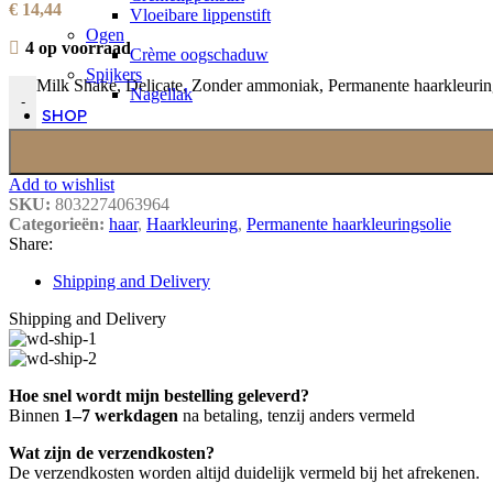
€
14,44
Vloeibare lippenstift
Ogen
4 op voorraad
Crème oogschaduw
Spijkers
Milk Shake, Delicate, Zonder ammoniak, Permanente haarkleurings
Nagellak
-
SHOP
Add to wishlist
SKU:
8032274063964
Categorieën:
haar
,
Haarkleuring
,
Permanente haarkleuringsolie
Share:
Shipping and Delivery
Shipping and Delivery
Hoe snel wordt mijn bestelling geleverd?
Binnen
1–7 werkdagen
na betaling, tenzij anders vermeld
Wat zijn de verzendkosten?
De verzendkosten worden altijd duidelijk vermeld bij het afrekenen.