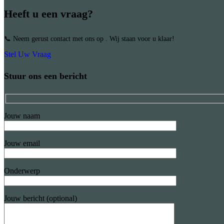
Heeft u een vraag?
📞 Neem gerust contact met ons op . Wij staan voor u klaar!
Stel Uw Vraag
Stuur ons een bericht
Jouw naam
Jouw email
Onderwerp
Jouw bericht (optional)