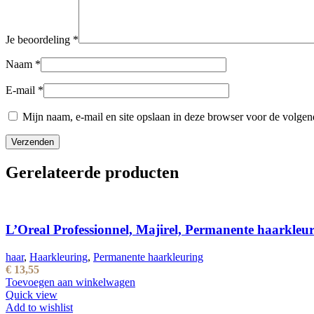
Je beoordeling
*
Naam
*
E-mail
*
Mijn naam, e-mail en site opslaan in deze browser voor de volgend
Gerelateerde producten
L’Oreal Professionnel, Majirel, Permanente haarkle
haar
,
Haarkleuring
,
Permanente haarkleuring
€
13,55
Toevoegen aan winkelwagen
Quick view
Add to wishlist