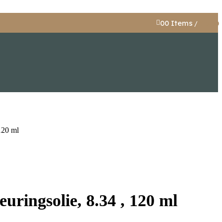
0
0
Items
/
€
0,00
120 ml
ringsolie, 8.34 , 120 ml