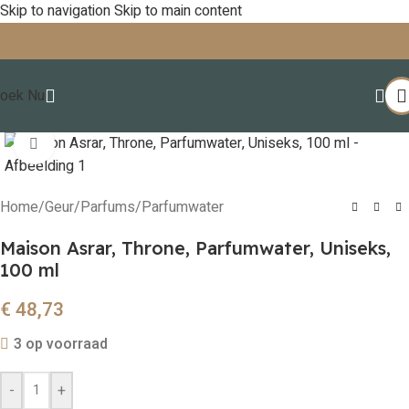
Skip to navigation
Skip to main content
oek Nu
Click to enlarge
Home
/
Geur
/
Parfums
/
Parfumwater
Maison Asrar, Throne, Parfumwater, Uniseks,
100 ml
€
48,73
3 op voorraad
-
+