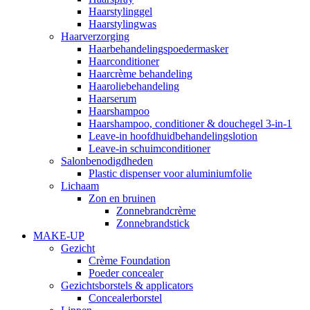
Haarstylinggel
Haarstylingwas
Haarverzorging
Haarbehandelingspoedermasker
Haarconditioner
Haarcrème behandeling
Haaroliebehandeling
Haarserum
Haarshampoo
Haarshampoo, conditioner & douchegel 3-in-1
Leave-in hoofdhuidbehandelingslotion
Leave-in schuimconditioner
Salonbenodigdheden
Plastic dispenser voor aluminiumfolie
Lichaam
Zon en bruinen
Zonnebrandcrème
Zonnebrandstick
MAKE-UP
Gezicht
Crème Foundation
Poeder concealer
Gezichtsborstels & applicators
Concealerborstel