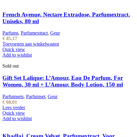
French Avenue, Nectare Extradose, Parfumextract,
Uniseks, 80 ml
Parfums
,
Parfumextract
,
Geur
€
45,17
Toevoegen aan winkelwagen
Quick view
Add to wishlist
Sold out
Gift Set Lalique: L’Amour, Eau De Parfum, For
Women, 30 ml + L’Amour, Body Lotion, 150 ml
Parfumsets
,
Parfumset
,
Geur
€
68,01
Lees verder
Quick view
Add to wishlist
Khadlaj, Cream Velvet, Parfumextract, Voor