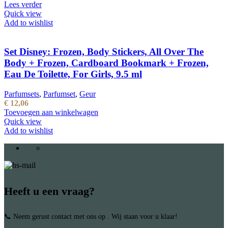
Lees verder
Quick view
Add to wishlist
Set Disney: Frozen, Body Stickers, All Over The
Body + Frozen, Cardboard Bookmark + Frozen,
Eau De Toilette, For Girls, 9.5 ml
Parfumsets
,
Parfumset
,
Geur
€
12,06
Toevoegen aan winkelwagen
Quick view
Add to wishlist
Heeft u een vraag?
📞 Neem gerust contact met ons op . Wij staan voor u klaar!