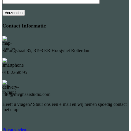
Contact Informatie
Sorongstraat 35, 3193 ER Hoogvliet Rotterdam
010-2268595
info@mvghaarstudio.com
Heeft u vragen? Stuur ons een e-mail en wij nemen spoedig contact
met u op.
Privacybeleid