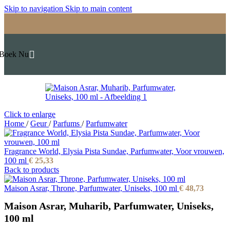
Skip to navigation
Skip to main content
Boek Nu
Click to enlarge
Home
/
Geur
/
Parfums
/
Parfumwater
Fragrance World, Elysia Pista Sundae, Parfumwater, Voor vrouwen,
100 ml
€
25,33
Back to products
Maison Asrar, Throne, Parfumwater, Uniseks, 100 ml
€
48,73
Maison Asrar, Muharib, Parfumwater, Uniseks,
100 ml