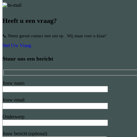
Heeft u een vraag?
📞 Neem gerust contact met ons op . Wij staan voor u klaar!
Stel Uw Vraag
Stuur ons een bericht
Jouw naam
Jouw email
Onderwerp
Jouw bericht (optional)