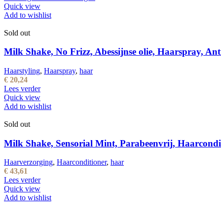
Quick view
Add to wishlist
Sold out
Milk Shake, No Frizz, Abessijnse olie, Haarspray, Ant
Haarstyling
,
Haarspray
,
haar
€
20,24
Lees verder
Quick view
Add to wishlist
Sold out
Milk Shake, Sensorial Mint, Parabeenvrij, Haarcond
Haarverzorging
,
Haarconditioner
,
haar
€
43,61
Lees verder
Quick view
Add to wishlist