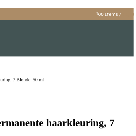
0
0
Items
/
€
0,00
uring, 7 Blonde, 50 ml
ermanente haarkleuring, 7