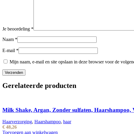
Je beoordeling
*
Naam
*
E-mail
*
Mijn naam, e-mail en site opslaan in deze browser voor de volgend
Gerelateerde producten
Milk Shake, Argan, Zonder sulfaten, Haarshampoo, V
Haarverzorging
,
Haarshampoo
,
haar
€
48,26
Toevoegen aan winkelwagen