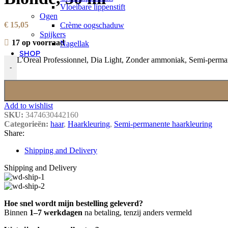
Vloeibare lippenstift
Ogen
€
15,05
Crème oogschaduw
Spijkers
17 op voorraad
Nagellak
SHOP
L'Oreal Professionnel, Dia Light, Zonder ammoniak, Semi-perman
-
Add to wishlist
SKU:
3474630442160
Categorieën:
haar
,
Haarkleuring
,
Semi-permanente haarkleuring
Share:
Shipping and Delivery
Shipping and Delivery
Hoe snel wordt mijn bestelling geleverd?
Binnen
1–7 werkdagen
na betaling, tenzij anders vermeld