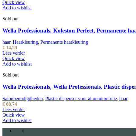
Quick view
Add to wishlist
Sold out
Wella Professionals, Koleston Perfect, Permanente ha
haar
,
Haarkleuring
,
Permanente haarkleuring
€
14,59
Lees verder
Quick view
Add to wishlist
Sold out
Wella Professionals, Wella Professionals, Plastic disp
Salonbenodigdheden
,
Plastic dispenser voor aluminiumfolie
,
haar
€
68,74
Lees verder
Quick view
Add to wishlist