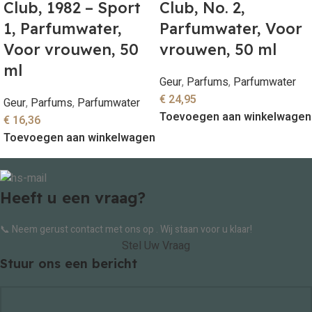
Club, 1982 – Sport
Club, No. 2,
1, Parfumwater,
Parfumwater, Voor
Voor vrouwen, 50
vrouwen, 50 ml
ml
Geur
,
Parfums
,
Parfumwater
€
24,95
Geur
,
Parfums
,
Parfumwater
Toevoegen aan winkelwagen
€
16,36
Toevoegen aan winkelwagen
Heeft u een vraag?
📞 Neem gerust contact met ons op . Wij staan voor u klaar!
Stel Uw Vraag
Stuur ons een bericht