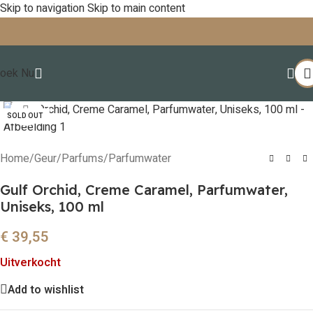
Skip to navigation
Skip to main content
oek Nu
Click to enlarge
SOLD OUT
Home
/
Geur
/
Parfums
/
Parfumwater
Gulf Orchid, Creme Caramel, Parfumwater,
Uniseks, 100 ml
€
39,55
Uitverkocht
Add to wishlist