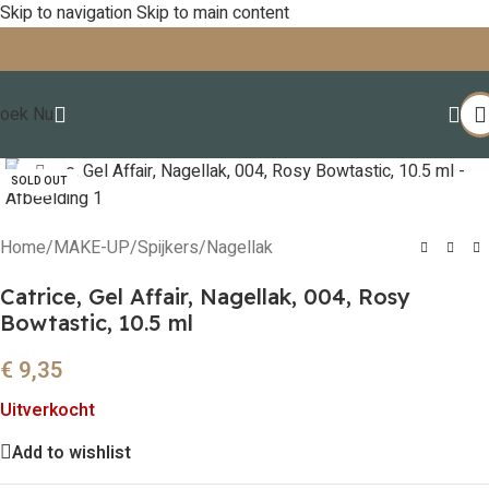
Skip to navigation
Skip to main content
oek Nu
Click to enlarge
SOLD OUT
Home
/
MAKE-UP
/
Spijkers
/
Nagellak
Catrice, Gel Affair, Nagellak, 004, Rosy
Bowtastic, 10.5 ml
€
9,35
Uitverkocht
Add to wishlist