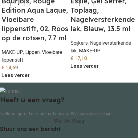
Bourjois, Rouge
Essie, Gel Setter,
Edition Aqua Laque,
Toplaag,
Vloeibare
Nagelversterkende
lippenstift, 02, Roos
lak, Blauw, 13.5 ml
op de rotsen, 7.7 ml
Spijkers
,
Nagelversterkende
lak
,
MAKE-UP
MAKE-UP
,
Lippen
,
Vloeibare
€
17,10
lippenstift
Lees verder
€
14,69
Lees verder
Heeft u een vraag?
📞 Neem gerust contact met ons op . Wij staan voor u klaar!
Stel Uw Vraag
Stuur ons een bericht