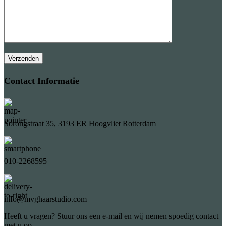
Contact Informatie
Sorongstraat 35, 3193 ER Hoogvliet Rotterdam
010-2268595
info@mvghaarstudio.com
Heeft u vragen? Stuur ons een e-mail en wij nemen spoedig contact
met u op.