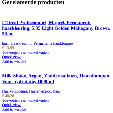
Gerelateerde producten
L’Oreal Professionnel, Majirel, Permanente
haarkleuring, 5.35 Light Golden Mahogany Brown,
50 ml
haar
,
Haarkleuring
,
Permanente haarkleuring
€
13,55
Toevoegen aan winkelwagen
Quick view
Add to wishlist
Milk Shake, Argan, Zonder sulfaten, Haarshampoo,
Voor hydratatie, 1000 ml
Haarverzorging
,
Haarshampoo
,
haar
€
48,26
Toevoegen aan winkelwagen
Quick view
Add to wishlist