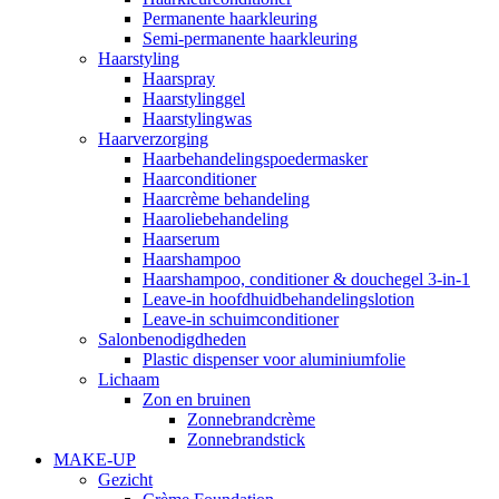
Permanente haarkleuring
Semi-permanente haarkleuring
Haarstyling
Haarspray
Haarstylinggel
Haarstylingwas
Haarverzorging
Haarbehandelingspoedermasker
Haarconditioner
Haarcrème behandeling
Haaroliebehandeling
Haarserum
Haarshampoo
Haarshampoo, conditioner & douchegel 3-in-1
Leave-in hoofdhuidbehandelingslotion
Leave-in schuimconditioner
Salonbenodigdheden
Plastic dispenser voor aluminiumfolie
Lichaam
Zon en bruinen
Zonnebrandcrème
Zonnebrandstick
MAKE-UP
Gezicht