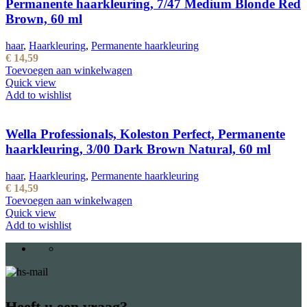
Permanente haarkleuring, 7/47 Medium Blonde Red
Brown, 60 ml
haar
,
Haarkleuring
,
Permanente haarkleuring
€
14,59
Toevoegen aan winkelwagen
Quick view
Add to wishlist
Wella Professionals, Koleston Perfect, Permanente
haarkleuring, 3/00 Dark Brown Natural, 60 ml
haar
,
Haarkleuring
,
Permanente haarkleuring
€
14,59
Toevoegen aan winkelwagen
Quick view
Add to wishlist
Heeft u een vraag?