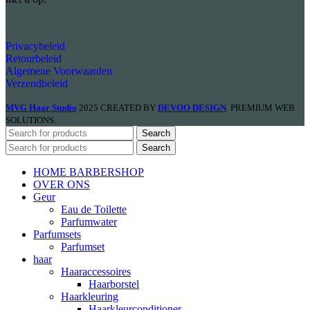
Privacybeleid
Retourbeleid
Algemene Voorwaarden
Verzendbeleid
MVG Haar Studio
2025 CREATED BY
DEVOO DESIGN
. PREMIUM WEB
SOLUTIONS.
Search
Search
HOME BARBERSHOP
OVER ONS
Geur
Eau de Toilette
Parfumwater
Parfumsets
Parfumset
haar
Haaraccessoires
Haarborstel
Haarkleuring
Haarkleurconditioner