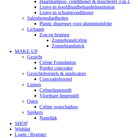
Haarshampoo, conditioner & douchegel 3-in-1
Leave-in hoofdhuidbehandelingslotion
Leave-in schuimconditioner
Salonbenodigdheden
Plastic dispenser voor aluminiumfolie
Lichaam
Zon en bruinen
Zonnebrandcrème
Zonnebrandstick
MAKE-UP
Gezicht
Crème Foundation
Poeder concealer
Gezichtsborstels & applicators
Concealerborstel
Lippen
Crèmelippenstift
Vloeibare lippenstift
Ogen
Crème oogschaduw
Spijkers
Nagellak
SHOP
Wishlist
Login / Register