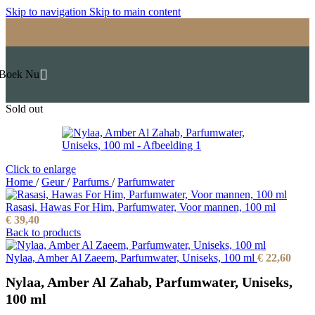
Skip to navigation
Skip to main content
Boek Nu
Sold out
Click to enlarge
Home
/
Geur
/
Parfums
/
Parfumwater
Rasasi, Hawas For Him, Parfumwater, Voor mannen, 100 ml
€
39,40
Back to products
Nylaa, Amber Al Zaeem, Parfumwater, Uniseks, 100 ml
€
22,60
Nylaa, Amber Al Zahab, Parfumwater, Uniseks,
100 ml