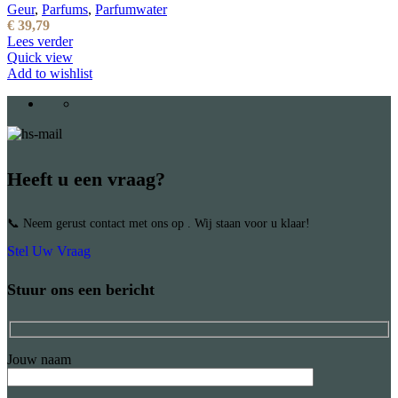
Geur
,
Parfums
,
Parfumwater
€
39,79
Lees verder
Quick view
Add to wishlist
Heeft u een vraag?
📞 Neem gerust contact met ons op . Wij staan voor u klaar!
Stel Uw Vraag
Stuur ons een bericht
Jouw naam