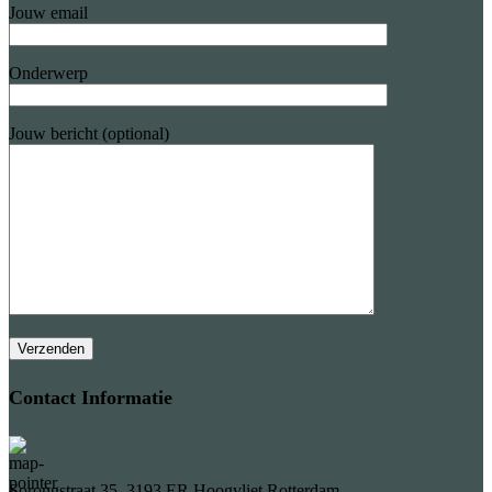
Jouw email
Onderwerp
Jouw bericht (optional)
Contact Informatie
Sorongstraat 35, 3193 ER Hoogvliet Rotterdam