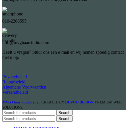
010-2268595
info@mvghaarstudio.com
Heeft u vragen? Stuur ons een e-mail en wij nemen spoedig contact
met u op.
Privacybeleid
Retourbeleid
Algemene Voorwaarden
Verzendbeleid
MVG Haar Studio
2025 CREATED BY
DEVOO DESIGN
. PREMIUM WEB
SOLUTIONS.
Search
Search