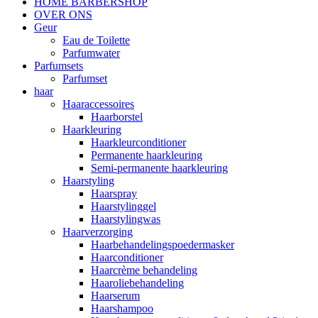
HOME BARBERSHOP
OVER ONS
Geur
Eau de Toilette
Parfumwater
Parfumsets
Parfumset
haar
Haaraccessoires
Haarborstel
Haarkleuring
Haarkleurconditioner
Permanente haarkleuring
Semi-permanente haarkleuring
Haarstyling
Haarspray
Haarstylinggel
Haarstylingwas
Haarverzorging
Haarbehandelingspoedermasker
Haarconditioner
Haarcrème behandeling
Haaroliebehandeling
Haarserum
Haarshampoo