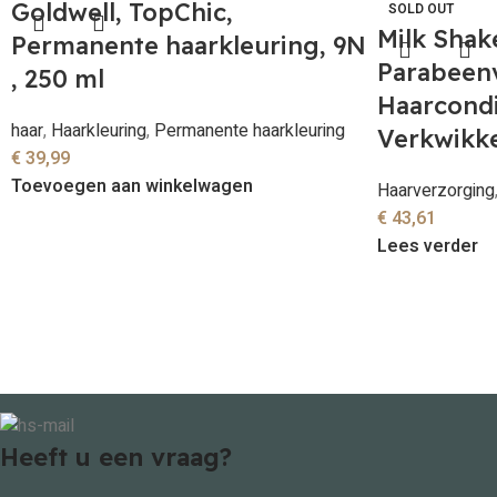
Goldwell, TopChic,
SOLD OUT
Milk Shake
Permanente haarkleuring, 9N
Parabeenv
, 250 ml
Haarcondi
haar
,
Haarkleuring
,
Permanente haarkleuring
Verkwikk
€
39,99
Toevoegen aan winkelwagen
Haarverzorging
€
43,61
Lees verder
Heeft u een vraag?