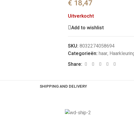
€
18,47
Uitverkocht
Add to wishlist
SKU:
8032274058694
Categorieën:
haar
,
Haarkleurin
Share:
SHIPPING AND DELIVERY