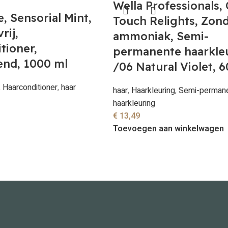
Wella Professionals,
, Sensorial Mint,
Touch Relights, Zon
rij,
ammoniak, Semi-
tioner,
permanente haarkleu
end, 1000 ml
/06 Natural Violet, 6
,
Haarconditioner
,
haar
haar
,
Haarkleuring
,
Semi-perman
haarkleuring
€
13,49
Toevoegen aan winkelwagen