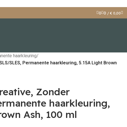
0
0
/
€
0,00
nente haarkleuring
/
 SLS/SLES, Permanente haarkleuring, 5.15A Light Brown
reative, Zonder
rmanente haarkleuring,
rown Ash, 100 ml