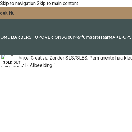
Skip to navigation
Skip to main content
oek Nu
OME BARBERSHOP
OVER ONS
Geur
Parfumsets
Haar
MAKE-UP
Click to enlarge
SOLD OUT