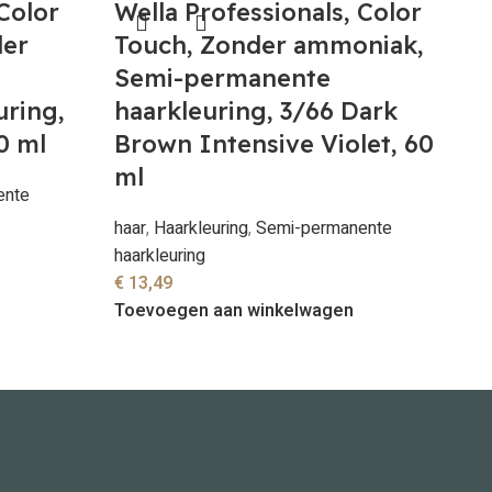
 Color
Wella Professionals, Color
der
Touch, Zonder ammoniak,
Semi-permanente
ring,
haarkleuring, 3/66 Dark
0 ml
Brown Intensive Violet, 60
ml
ente
haar
,
Haarkleuring
,
Semi-permanente
haarkleuring
€
13,49
Toevoegen aan winkelwagen
W
T
S
h
V