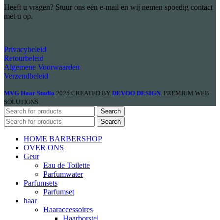
Heeft u vragen? Stuur ons een e-mail en wij nemen spoedig contact
met u op.
Privacybeleid
Retourbeleid
Algemene Voorwaarden
Verzendbeleid
MVG Haar Studio
2025 CREATED BY
DEVOO DESIGN
. PREMIUM WEB
SOLUTIONS.
Search
Search
HOME BARBERSHOP
OVER ONS
Geur
Eau de Toilette
Parfumwater
Parfumsets
Parfumset
haar
Haaraccessoires
Haarborstel