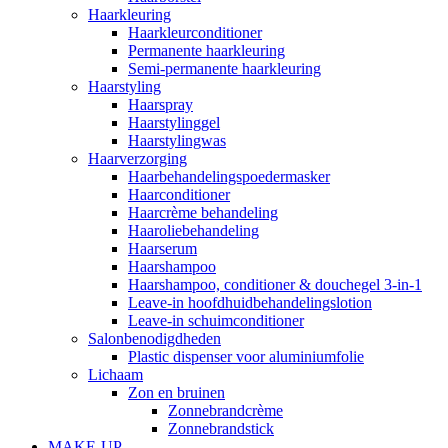
Haarkleuring
Haarkleurconditioner
Permanente haarkleuring
Semi-permanente haarkleuring
Haarstyling
Haarspray
Haarstylinggel
Haarstylingwas
Haarverzorging
Haarbehandelingspoedermasker
Haarconditioner
Haarcrème behandeling
Haaroliebehandeling
Haarserum
Haarshampoo
Haarshampoo, conditioner & douchegel 3-in-1
Leave-in hoofdhuidbehandelingslotion
Leave-in schuimconditioner
Salonbenodigdheden
Plastic dispenser voor aluminiumfolie
Lichaam
Zon en bruinen
Zonnebrandcrème
Zonnebrandstick
MAKE-UP