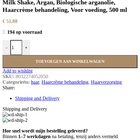
Milk Shake, Argan, Biologische arganolie,
Haarcrème behandeling, Voor voeding, 500 ml
€
51,88
194 op voorraad
Milk Shake, Argan, Biologische arganolie, Haarcrème behandeling, V
-
+
TOEVOEGEN AAN WINKELWAGEN
Add to wishlist
SKU:
8032274052050
Categorieën:
haar
,
Haarcrème behandeling
,
Haarverzorging
Share:
Shipping and Delivery
Shipping and Delivery
Hoe snel wordt mijn bestelling geleverd?
Binnen
1–7 werkdagen
na betaling, tenzij anders vermeld