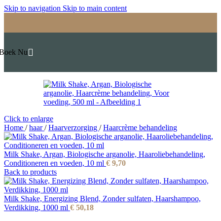
Skip to navigation
Skip to main content
Boek Nu
Click to enlarge
Home
/
haar
/
Haarverzorging
/
Haarcrème behandeling
Milk Shake, Argan, Biologische arganolie, Haaroliebehandeling,
Conditioneren en voeden, 10 ml
€
9,70
Back to products
Milk Shake, Energizing Blend, Zonder sulfaten, Haarshampoo,
Verdikking, 1000 ml
€
50,18