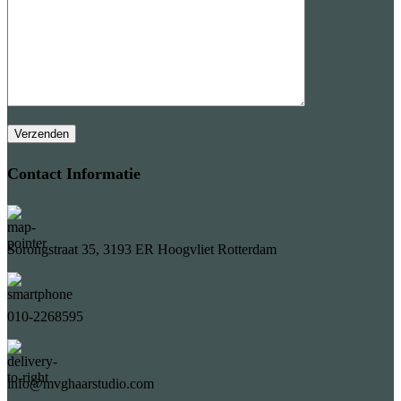
Contact Informatie
Sorongstraat 35, 3193 ER Hoogvliet Rotterdam
010-2268595
info@mvghaarstudio.com