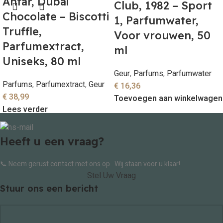
Anfar, Dubai
Club, 1982 – Sport
Chocolate – Biscotti
1, Parfumwater,
Truffle,
Voor vrouwen, 50
Parfumextract,
ml
Uniseks, 80 ml
Geur
,
Parfums
,
Parfumwater
Parfums
,
Parfumextract
,
Geur
€
16,36
€
38,99
Toevoegen aan winkelwagen
Lees verder
Heeft u een vraag?
📞 Neem gerust contact met ons op . Wij staan voor u klaar!
Stel Uw Vraag
Stuur ons een bericht