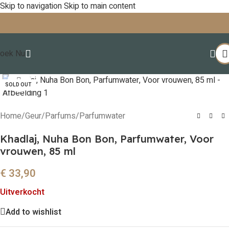
Skip to navigation
Skip to main content
oek Nu
Click to enlarge
SOLD OUT
Home
/
Geur
/
Parfums
/
Parfumwater
Khadlaj, Nuha Bon Bon, Parfumwater, Voor
vrouwen, 85 ml
€
33,90
Uitverkocht
Add to wishlist