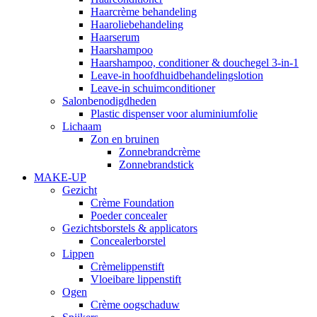
Haarcrème behandeling
Haaroliebehandeling
Haarserum
Haarshampoo
Haarshampoo, conditioner & douchegel 3-in-1
Leave-in hoofdhuidbehandelingslotion
Leave-in schuimconditioner
Salonbenodigdheden
Plastic dispenser voor aluminiumfolie
Lichaam
Zon en bruinen
Zonnebrandcrème
Zonnebrandstick
MAKE-UP
Gezicht
Crème Foundation
Poeder concealer
Gezichtsborstels & applicators
Concealerborstel
Lippen
Crèmelippenstift
Vloeibare lippenstift
Ogen
Crème oogschaduw