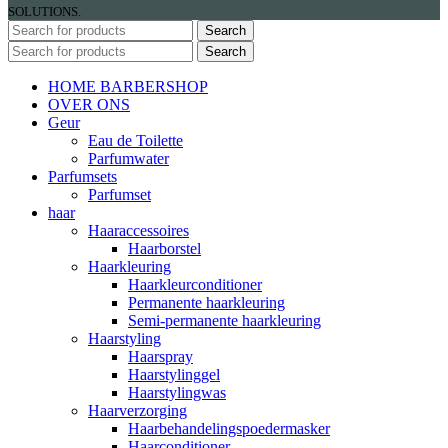
SOLUTIONS.
Search
Search
HOME BARBERSHOP
OVER ONS
Geur
Eau de Toilette
Parfumwater
Parfumsets
Parfumset
haar
Haaraccessoires
Haarborstel
Haarkleuring
Haarkleurconditioner
Permanente haarkleuring
Semi-permanente haarkleuring
Haarstyling
Haarspray
Haarstylinggel
Haarstylingwas
Haarverzorging
Haarbehandelingspoedermasker
Haarconditioner