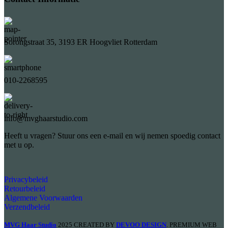
Sorongstraat 35, 3193 ER Hoogvliet Rotterdam
010-2268595
info@mvghaarstudio.com
Heeft u vragen? Stuur ons een e-mail en wij nemen spoedig contact
met u op.
Privacybeleid
Retourbeleid
Algemene Voorwaarden
Verzendbeleid
MVG Haar Studio
2025 CREATED BY
DEVOO DESIGN
. PREMIUM WEB