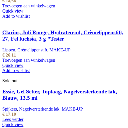
€
14,66
Toevoegen aan winkelwagen
Quick view
Add to wishlist
Clarins, Joli Rouge, Hydraterend, Crèmelippenstift,
27, Fel fuchsia, 3 g *Tester
Lippen
,
Crèmelippenstift
,
MAKE-UP
€
26,11
Toevoegen aan winkelwagen
Quick view
Add to wishlist
Sold out
Essie, Gel Setter, Toplaag, Nagelversterkende lak,
Blauw, 13.5 ml
Spijkers
,
Nagelversterkende lak
,
MAKE-UP
€
17,10
Lees verder
Quick view