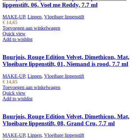
lippenstift, 06, Voel me Reddy, 7.7 ml
MAKE-UP
,
Lippen
,
Vloeibare lippenstift
€
14,65
Toevoegen aan winkelwagen
Quick view
Add to wishlist
Bourjois, Rouge Edition Velvet, Dimethicon, Mat,
Vloeibare lippenstift, 01, Niemand is rood, 7.7 ml
MAKE-UP
,
Lippen
,
Vloeibare lippenstift
€
14,65
Toevoegen aan winkelwagen
Quick view
Add to wishlist
Bourjois, Rouge Edition Velvet, Dimethicon, Mat,
Vloeibare lippenstift, 08, Grand Cru, 7.7 ml
MAKE-UP
,
Lippen
,
Vloeibare lippenstift