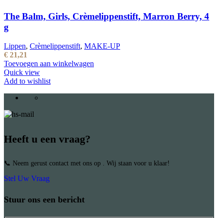
The Balm, Girls, Crèmelippenstift, Marron Berry, 4
g
Lippen
,
Crèmelippenstift
,
MAKE-UP
€
21,21
Toevoegen aan winkelwagen
Quick view
Add to wishlist
Heeft u een vraag?
📞 Neem gerust contact met ons op . Wij staan voor u klaar!
Stel Uw Vraag
Stuur ons een bericht