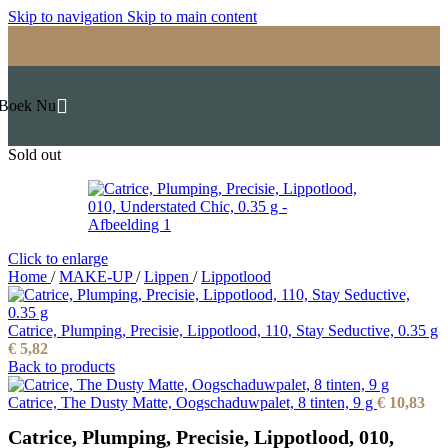
Skip to navigation
Skip to main content
Boek Nu
Sold out
Click to enlarge
Home
/
MAKE-UP
/
Lippen
/
Lippotlood
Catrice, Plumping, Precisie, Lippotlood, 110, Stay Seductive, 0.35 g
€
5,82
Back to products
Catrice, The Dusty Matte, Oogschaduwpalet, 8 tinten, 9 g
€
10,83
Catrice, Plumping, Precisie, Lippotlood, 010,