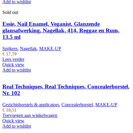
Add to wishlist
Sold out
Essie, Nail Enamel, Veganist, Glanzende
glansafwerking, Nagellak, 414, Reggae en Rum,
13.5 ml
Spijkers
,
Nagellak
,
MAKE-UP
€
17,70
Lees verder
Quick view
Add to wishlist
Real Techniques, Real Techniques, Concealerborstel,
Nr. 102
Gezichtsborstels & applicators
,
Concealerborstel
,
MAKE-UP
€
18,51
Toevoegen aan winkelwagen
Quick view
Add to wishlist