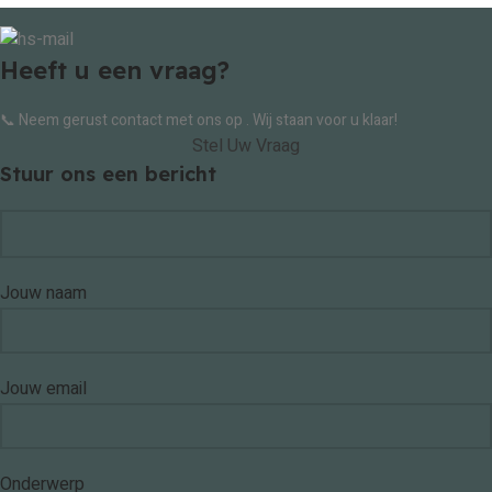
Heeft u een vraag?
📞 Neem gerust contact met ons op . Wij staan voor u klaar!
Stel Uw Vraag
Stuur ons een bericht
Jouw naam
Jouw email
Onderwerp