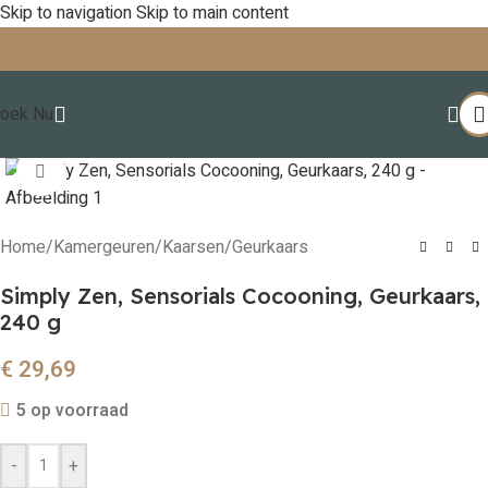
Skip to navigation
Skip to main content
oek Nu
Click to enlarge
Home
/
Kamergeuren
/
Kaarsen
/
Geurkaars
Simply Zen, Sensorials Cocooning, Geurkaars,
240 g
€
29,69
5 op voorraad
-
+