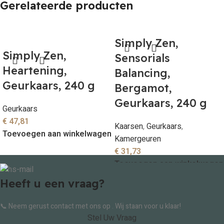
Gerelateerde producten
Simply Zen,
Simply Zen,
Sensorials
Heartening,
Balancing,
Geurkaars, 240 g
Bergamot,
Geurkaars, 240 g
Geurkaars
€
47,81
Kaarsen
,
Geurkaars
,
Toevoegen aan winkelwagen
Kamergeuren
€
31,73
Toevoegen aan winkelwagen
Heeft u een vraag?
📞 Neem gerust contact met ons op . Wij staan voor u klaar!
Stel Uw Vraag