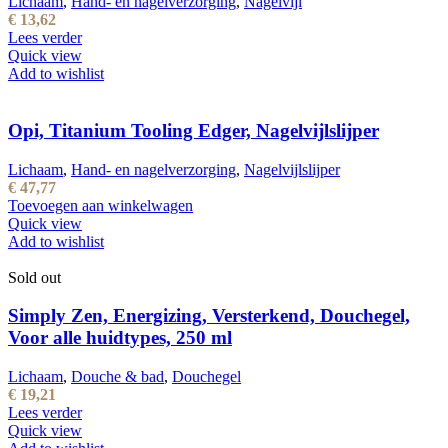
Lichaam
,
Hand- en nagelverzorging
,
Nagelvijl
€
13,62
Lees verder
Quick view
Add to wishlist
Opi, Titanium Tooling Edger, Nagelvijlslijper
Lichaam
,
Hand- en nagelverzorging
,
Nagelvijlslijper
€
47,77
Toevoegen aan winkelwagen
Quick view
Add to wishlist
Sold out
Simply Zen, Energizing, Versterkend, Douchegel,
Voor alle huidtypes, 250 ml
Lichaam
,
Douche & bad
,
Douchegel
€
19,21
Lees verder
Quick view