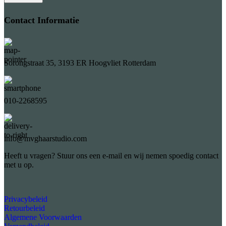
Contact Informatie
Sorongstraat 35, 3193 ER Hoogvliet Rotterdam
010-2268595
info@mvghaarstudio.com
Heeft u vragen? Stuur ons een e-mail en wij nemen spoedig contact
met u op.
Privacybeleid
Retourbeleid
Algemene Voorwaarden