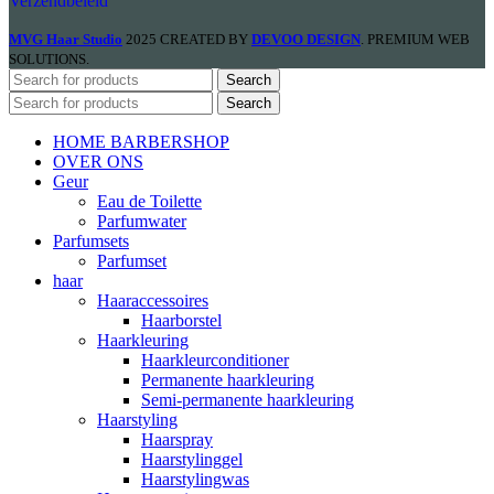
Verzendbeleid
MVG Haar Studio
2025 CREATED BY
DEVOO DESIGN
. PREMIUM WEB
SOLUTIONS.
Search
Search
HOME BARBERSHOP
OVER ONS
Geur
Eau de Toilette
Parfumwater
Parfumsets
Parfumset
haar
Haaraccessoires
Haarborstel
Haarkleuring
Haarkleurconditioner
Permanente haarkleuring
Semi-permanente haarkleuring
Haarstyling
Haarspray
Haarstylinggel
Haarstylingwas