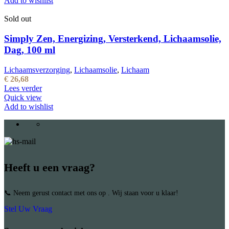
Add to wishlist
Sold out
Simply Zen, Energizing, Versterkend, Lichaamsolie,
Dag, 100 ml
Lichaamsverzorging
,
Lichaamsolie
,
Lichaam
€
26,68
Lees verder
Quick view
Add to wishlist
Heeft u een vraag?
📞 Neem gerust contact met ons op . Wij staan voor u klaar!
Stel Uw Vraag