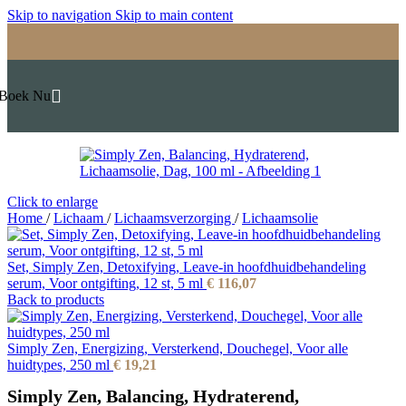
Skip to navigation
Skip to main content
Boek Nu
Click to enlarge
Home
/
Lichaam
/
Lichaamsverzorging
/
Lichaamsolie
Set, Simply Zen, Detoxifying, Leave-in hoofdhuidbehandeling
serum, Voor ontgifting, 12 st, 5 ml
€
116,07
Back to products
Simply Zen, Energizing, Versterkend, Douchegel, Voor alle
huidtypes, 250 ml
€
19,21
Simply Zen, Balancing, Hydraterend,