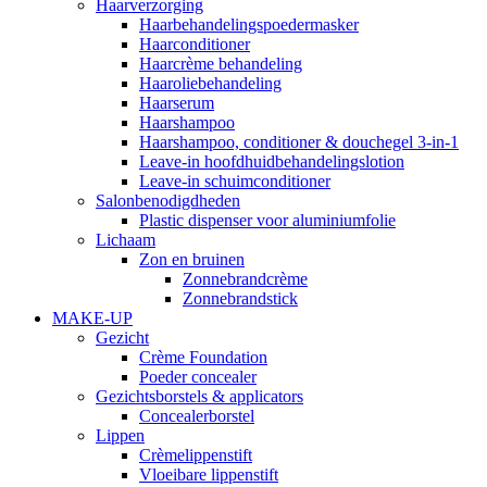
Haarverzorging
Haarbehandelingspoedermasker
Haarconditioner
Haarcrème behandeling
Haaroliebehandeling
Haarserum
Haarshampoo
Haarshampoo, conditioner & douchegel 3-in-1
Leave-in hoofdhuidbehandelingslotion
Leave-in schuimconditioner
Salonbenodigdheden
Plastic dispenser voor aluminiumfolie
Lichaam
Zon en bruinen
Zonnebrandcrème
Zonnebrandstick
MAKE-UP
Gezicht
Crème Foundation
Poeder concealer
Gezichtsborstels & applicators
Concealerborstel
Lippen
Crèmelippenstift
Vloeibare lippenstift