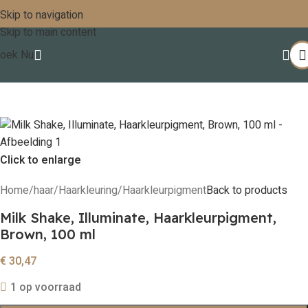
Skip to navigation
Skip to main content
oek Nu
Click to enlarge
Home
/
haar
/
Haarkleuring
/
Haarkleurpigment
Back to products
Milk Shake, Illuminate, Haarkleurpigment,
Brown, 100 ml
€
30,47
1 op voorraad