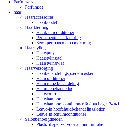
Parfumsets
Parfumset
haar
Haaraccessoires
Haarborstel
Haarkleuring
Haarkleurconditioner
Permanente haarkleuring
Semi-permanente haarkleuring
Haarstyling
Haarspray
Haarstylinggel
Haarstylingwas
Haarverzorging
Haarbehandelingspoedermasker
Haarconditioner
Haarcrème behandeling
Haaroliebehandeling
Haarserum
Haarshampoo
Haarshampoo, conditioner & douchegel 3-in-1
Leave-in hoofdhuidbehandelingslotion
Leave-in schuimconditioner
Salonbenodigdheden
Plastic dispenser voor aluminiumfolie