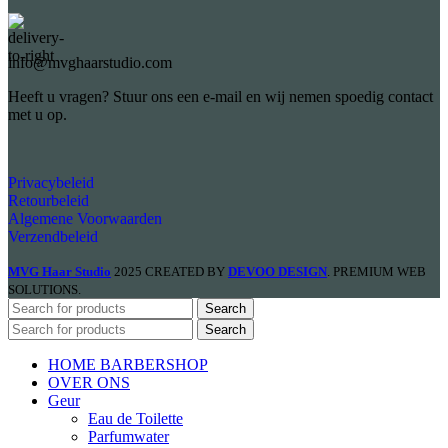
info@mvghaarstudio.com
Heeft u vragen? Stuur ons een e-mail en wij nemen spoedig contact
met u op.
Privacybeleid
Retourbeleid
Algemene Voorwaarden
Verzendbeleid
MVG Haar Studio
2025 CREATED BY
DEVOO DESIGN
. PREMIUM WEB
SOLUTIONS.
Search
Search
HOME BARBERSHOP
OVER ONS
Geur
Eau de Toilette
Parfumwater