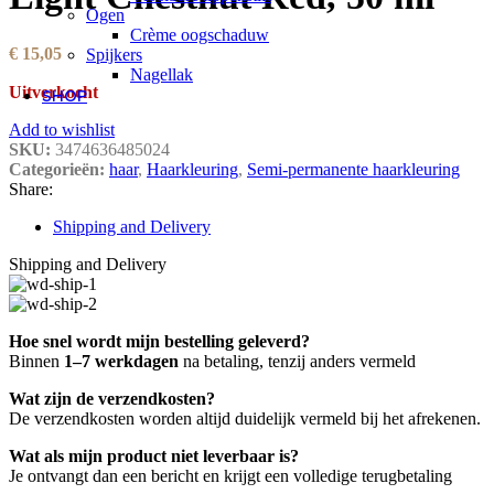
Ogen
Crème oogschaduw
€
15,05
Spijkers
Nagellak
Uitverkocht
SHOP
Add to wishlist
SKU:
3474636485024
Categorieën:
haar
,
Haarkleuring
,
Semi-permanente haarkleuring
Share:
Shipping and Delivery
Shipping and Delivery
Hoe snel wordt mijn bestelling geleverd?
Binnen
1–7 werkdagen
na betaling, tenzij anders vermeld
Wat zijn de verzendkosten?
De verzendkosten worden altijd duidelijk vermeld bij het afrekenen.
Wat als mijn product niet leverbaar is?
Je ontvangt dan een bericht en krijgt een volledige terugbetaling