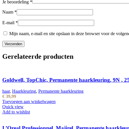
Je beoordeling
*
Naam
*
E-mail
*
Mijn naam, e-mail en site opslaan in deze browser voor de volgend
Gerelateerde producten
Goldwell, TopChic, Permanente haarkleuring, 9N , 2
haar
,
Haarkleuring
,
Permanente haarkleuring
€
39,99
Toevoegen aan winkelwagen
Quick view
Add to wishlist
L’Oreal Professionnel, Majirel, Permanente haarkle