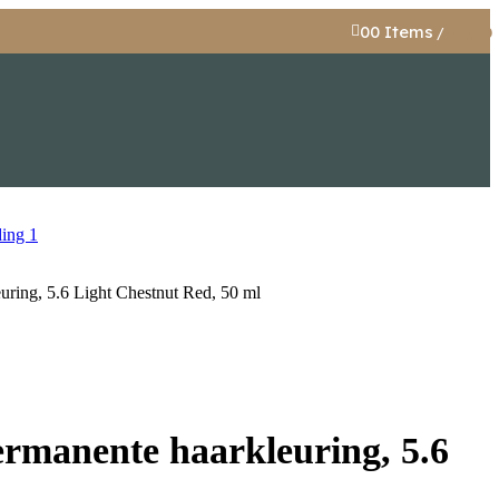
0
0
Items
/
€
0,00
uring, 5.6 Light Chestnut Red, 50 ml
ermanente haarkleuring, 5.6