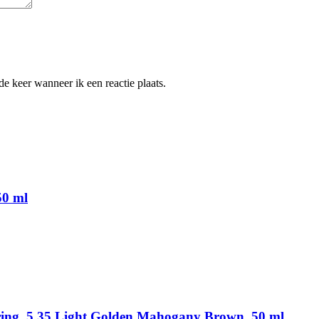
e keer wanneer ik een reactie plaats.
50 ml
uring, 5.35 Light Golden Mahogany Brown, 50 ml