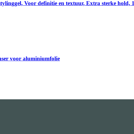
ylinggel, Voor definitie en textuur, Extra sterke hold, 
enser voor aluminiumfolie