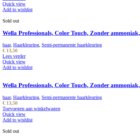
Quick view
Add to wishlist
Sold out
Wella Professionals, Color Touch, Zonder ammoniak
haar
,
Haarkleuring
,
Semi-permanente haarkleuring
€
13,50
Lees verder
Quick view
Add to wishlist
Wella Professionals, Color Touch, Zonder ammoniak,
haar
,
Haarkleuring
,
Semi-permanente haarkleuring
€
13,50
Toevoegen aan winkelwagen
Quick view
Add to wishlist
Sold out