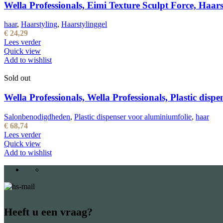
Wella Professionals, Eimi Texture Sculpt Force, Haarst
haar
,
Haarstyling
,
Haarstylinggel
€
24,29
Lees verder
Quick view
Add to wishlist
Sold out
Wella Professionals, Wella Professionals, Plastic disp
Salonbenodigdheden
,
Plastic dispenser voor aluminiumfolie
,
haar
€
68,74
Lees verder
Quick view
Add to wishlist
Heeft u een vraag?