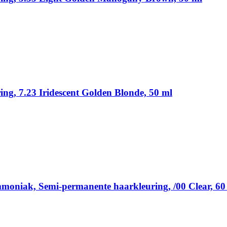
ing, 7.23 Iridescent Golden Blonde, 50 ml
mmoniak, Semi-permanente haarkleuring, /00 Clear, 60