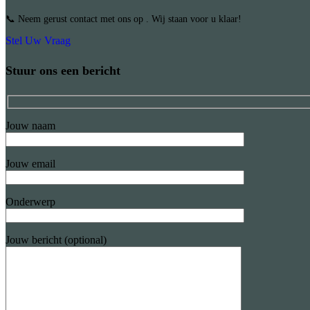
📞 Neem gerust contact met ons op . Wij staan voor u klaar!
Stel Uw Vraag
Stuur ons een bericht
Jouw naam
Jouw email
Onderwerp
Jouw bericht (optional)