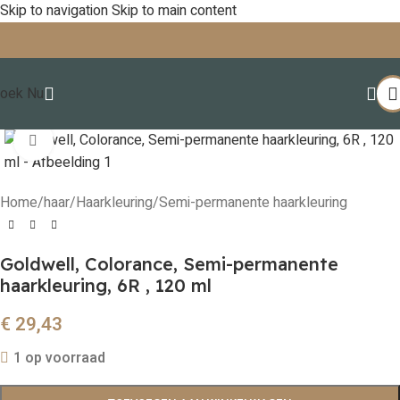
Skip to navigation
Skip to main content
oek Nu
Click to enlarge
Home
/
haar
/
Haarkleuring
/
Semi-permanente haarkleuring
Goldwell, Colorance, Semi-permanente
haarkleuring, 6R , 120 ml
€
29,43
1 op voorraad