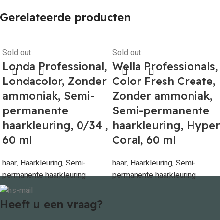
Gerelateerde producten
Sold out
Sold out
Londa Professional,
Wella Professionals,
Londacolor, Zonder
Color Fresh Create,
ammoniak, Semi-
Zonder ammoniak,
permanente
Semi-permanente
haarkleuring, 0/34 ,
haarkleuring, Hyper
60 ml
Coral, 60 ml
haar
,
Haarkleuring
,
Semi-
haar
,
Haarkleuring
,
Semi-
permanente haarkleuring
permanente haarkleuring
€
10,55
€
17,85
Lees verder
Lees verder
Heeft u een vraag?