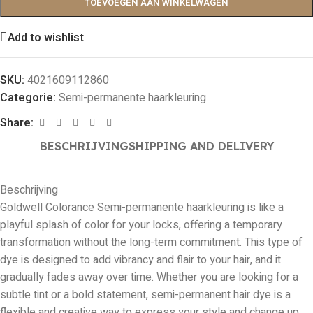
TOEVOEGEN AAN WINKELWAGEN
Add to wishlist
SKU:
4021609112860
Categorie:
Semi-permanente haarkleuring
Share:
BESCHRIJVING
SHIPPING AND DELIVERY
Beschrijving
Goldwell Colorance Semi-permanente haarkleuring is like a
playful splash of color for your locks, offering a temporary
transformation without the long-term commitment. This type of
dye is designed to add vibrancy and flair to your hair, and it
gradually fades away over time. Whether you are looking for a
subtle tint or a bold statement, semi-permanent hair dye is a
flexible and creative way to express your style and change up