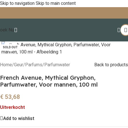
Skip to navigation
Skip to main content
oek Nu
Click to enlarge
SOLD OUT
Home
/
Geur
/
Parfums
/
Parfumwater
Back to products
French Avenue, Mythical Gryphon,
Parfumwater, Voor mannen, 100 ml
€
53,68
Uitverkocht
Add to wishlist