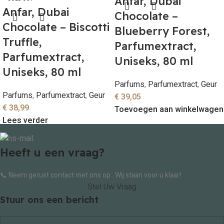
Anfar, Dubai
Anfar, Dubai
Chocolate –
Chocolate – Biscotti
Blueberry Forest,
Truffle,
Parfumextract,
Parfumextract,
Uniseks, 80 ml
Uniseks, 80 ml
Parfums
,
Parfumextract
,
Geur
Parfums
,
Parfumextract
,
Geur
€
39,05
€
38,99
Toevoegen aan winkelwagen
Lees verder
Heeft u een vraag?
📞 Neem gerust contact met ons op . Wij staan voor u klaar!
Stel Uw Vraag
Stuur ons een bericht