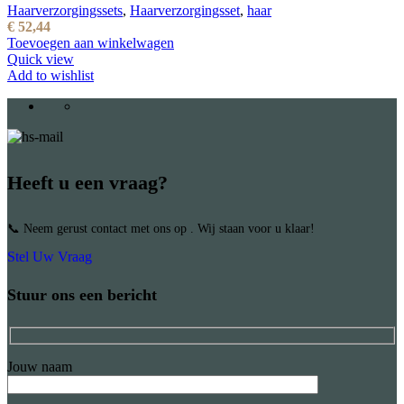
Haarverzorgingssets
,
Haarverzorgingsset
,
haar
€
52,44
Toevoegen aan winkelwagen
Quick view
Add to wishlist
Heeft u een vraag?
📞 Neem gerust contact met ons op . Wij staan voor u klaar!
Stel Uw Vraag
Stuur ons een bericht
Jouw naam