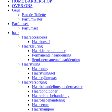
HOME BARBERSHOP
OVER ONS
Geur
Eau de Toilette
Parfumwater
Parfumsets
Parfumset
haar
Haaraccessoires
Haarborstel
Haarkleuring
Haarkleurconditioner
Permanente haarkleuring
Semi-permanente haarkleuring
Haarstyling
Haarspray
Haarstylinggel
Haarstylingwas
Haarverzorging
Haarbehandelingspoedermasker
Haarconditioner
Haarcrème behandeling
Haaroliebehandeling
Haarserum
Haarshampoo