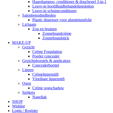
Haarshampoo, conditioner & douchegel 3-in-1
Leave-in hoofdhuidbehandelingslotion
Leave-in schuimconditioner
Salonbenodigdheden
Plastic dispenser voor aluminiumfolie
Lichaam
Zon en bruinen
Zonnebrandcrème
Zonnebrandstick
MAKE-UP
Gezicht
Crème Foundation
Poeder concealer
Gezichtsborstels & applicators
Concealerborstel
Lippen
Crèmelippenstift
Vloeibare lippenstift
Ogen
Crème oogschaduw
Spijkers
Nagellak
SHOP
Wishlist
Login / Register