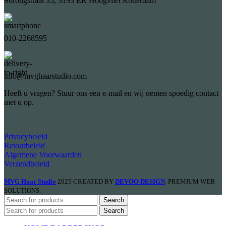
Sorongstraat 35, 3193 ER Hoogvliet Rotterdam
010-2268595
info@mvghaarstudio.com
Heeft u vragen? Stuur ons een e-mail en wij nemen spoedig contact
met u op.
Privacybeleid
Retourbeleid
Algemene Voorwaarden
Verzendbeleid
MVG Haar Studio
2025 CREATED BY
DEVOO DESIGN
. PREMIUM WEB
SOLUTIONS.
Search
Search